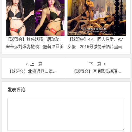
【球盟会】魅惑妖精「唐琦琦」
【球盟会】4P、同志性愛、AV
奢華派對爆乳撒錢！翹著渾圓美
女優 2015最激情華語片畫面
臀性感餵酒！
攏底加～
上一篇
下一篇
【球盟会】北捷遇見口罩妹「爆乳又爆睡」 請問單兵該如何處置？
【球盟会】酒吧驚見超甜「短髮正妹」，迷人燦笑又灌「波霸奶酒」讓人醉翻
文
发表评论
章
导
航