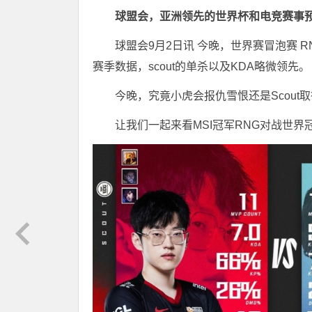
球盟会，亚洲领先的世界杯和电竞赛事
球盟会9月2日讯 今晚，世界赛冒泡赛 R
赛季数据，scout的单杀以及KDA略微领先。
今晚，究竟小虎会报仇雪恨还是Scout
让我们一起来看MSI冠军RNG对战世界