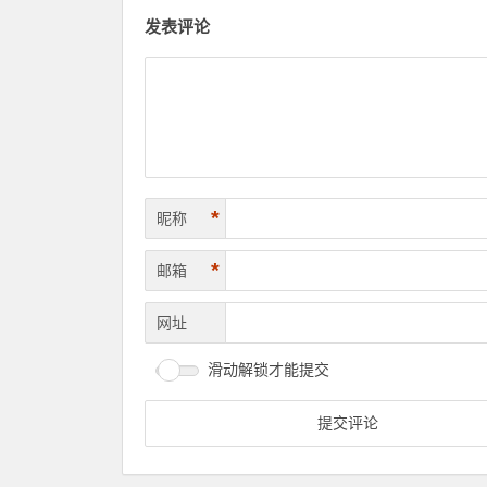
发表评论
*
昵称
*
邮箱
网址
滑动解锁才能提交