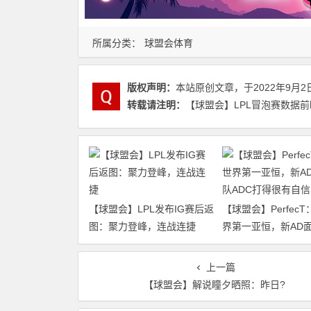
所属分类：
球盟会体育
版权声明：
本站原创文章，于2022年9月2
转载请注明：
【球盟会】LPL冒泡赛数据前瞻
【球盟会】LPL发布IG赛后返
【球盟会】Perfec
图：聚力登峰，连战连捷
界第一亚恒，新AD
ADC打得很有自信
上一篇
【球盟会】解说瞳夕晒照：昨日?