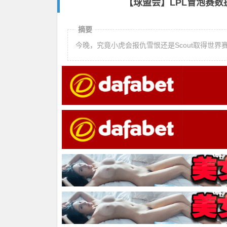
【球盟会】LPL冒泡赛数
摘要
今晚，究竟小虎会报仇雪恨还是Scout取得世界