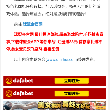
特色老虎机任您选择。加入球盟会，畅享无与伦比的游
戏体验。选择球盟会，绝对是您最明智的选择!
前往
球盟会官网
球盟会官网 最佳投注体验,超高游戏赔付,千场精彩赛
事,下载球盟会APP,等你来战!,注册送88元,首存豪礼送不
停,美女宝贝双飞空降,夜夜笙箫
以上内容由球盟会(
www.qm-hui.com
)整理发布。