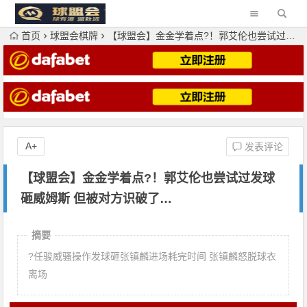
首页
球盟会棋牌
【球盟会】金金学着点?！郭艾伦也尝试过发球砸威姆斯 但被对方识破了…
A+
发表评论
【球盟会】金金学着点?！郭艾伦也尝试过发球
砸威姆斯 但被对方识破了…
摘要
?任骏威骚操作发球砸张镇麟进场耗完时间 张镇麟怒脱球衣
离场