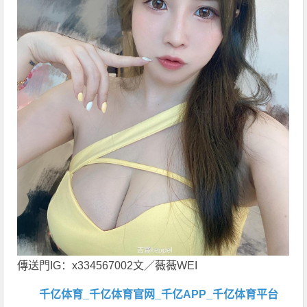
傳送門IG：x334567002文／薇薇WEI
千亿体育_千亿体育官网_千亿APP_千亿体育平台