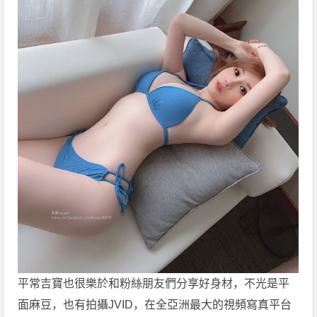
平常吉寶也很樂於和粉絲朋友們分享好身材，不光是平
面麻豆，也有拍攝JVID，在全亞洲最大的視頻寫真平台