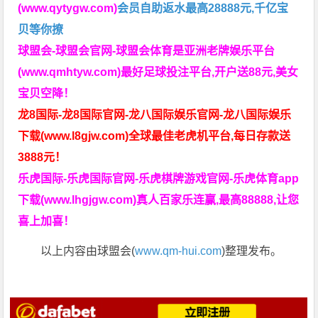
(www.qytygw.com)
会员自助返水最高28888元,千亿宝
贝等你撩
球盟会-球盟会官网-球盟会体育是亚洲老牌娱乐平台
(www.qmhtyw.com)最好足球投注平台,开户送88元,美女
宝贝空降！
龙8国际-龙8国际官网-龙八国际娱乐官网-龙八国际娱乐
下载(www.l8gjw.com)全球最佳老虎机平台,每日存款送
3888元！
乐虎国际-乐虎国际官网-乐虎棋牌游戏官网-乐虎体育app
下载(www.lhgjgw.com)真人百家乐连赢,最高88888,让您
喜上加喜！
以上内容由球盟会(
www.qm-hui.com
)整理发布。