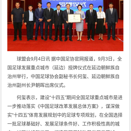
球盟会9月4日讯 据中国足协官网报道，9月3日，全
国足球发展重点城市（延边）授牌仪式在延边朝鲜族自
治州举行，中国足球协会副秘书长何玺、延边朝鲜族自
治州副州长尹朝晖出席仪式。
何玺表示，建设“十四五”期间全国足球重点城市是进
一步推动落实《中国足球改革发展总体方案》，谋深做
实“十四五”体育发展规划中的足球专项规划，在全国选择
一批足球基础好、发展足球条件好、工作积极性高的城