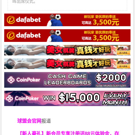
晖出席仪式。
球盟会官网
报道
【新人豪礼】新会员专享注册送88元体验金，存