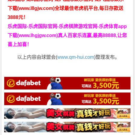
下载(www.l8gjw.com)全球最佳老虎机平台,每日存款送
3888元！
乐虎国际-乐虎国际官网-乐虎棋牌游戏官网-乐虎体育app
下载(www.lhgjgw.com)真人百家乐连赢,最高88888,让您
喜上加喜！
以上内容由球盟会(
www.qm-hui.com
)整理发布。