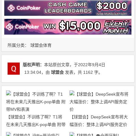
所属分类：
球盟会体育
版权声明：
本站原创文章，于2022年9月4日
13:34:04
，由
球盟会
发表，共 1162 字。
【球盟会】不训练了啊？T1将
【球盟会】DeepSeek宣布将大
在未来几天推出K-pop单曲 附带
幅涨价：整体上调API服务定价
MV和表演