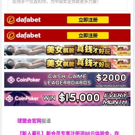
后场多个位置的你，为中国女足贡献更多力量！
球盟会官网
报道
【新人豪礼】新会员专享注册送88元体验金，存