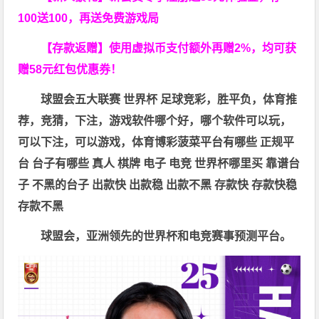
100送100，再送免费游戏局
【存款返赠】使用虚拟币支付额外再赠2%，均可获
赠58元红包优惠券！
球盟会五大联赛 世界杯 足球竞彩，胜平负，体育推
荐，竞猜，下注，游戏软件哪个好，哪个软件可以玩，
可以下注，可以游戏，体育博彩菠菜平台有哪些 正规平
台 台子有哪些 真人 棋牌 电子 电竞 世界杯哪里买 靠谱台
子 不黑的台子 出款快 出款稳 出款不黑 存款快 存款快稳
存款不黑
球盟会，亚洲领先的世界杯和电竞赛事预测平台。