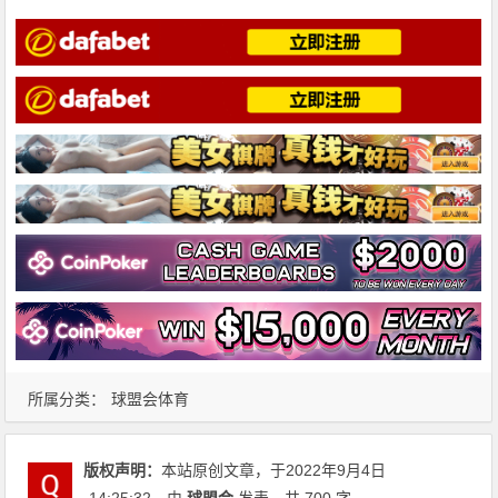
所属分类：
球盟会体育
版权声明：
本站原创文章，于2022年9月4日