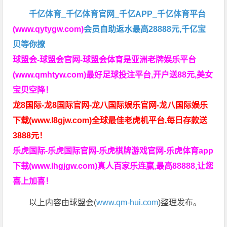
千亿体育_千亿体育官网_千亿APP_千亿体育平台
(www.qytygw.com)
会员自助返水最高28888元,千亿宝
贝等你撩
球盟会-球盟会官网-球盟会体育是亚洲老牌娱乐平台
(www.qmhtyw.com)最好足球投注平台,开户送88元,美女
宝贝空降！
龙8国际-龙8国际官网-龙八国际娱乐官网-龙八国际娱乐
下载(www.l8gjw.com)全球最佳老虎机平台,每日存款送
3888元！
乐虎国际-乐虎国际官网-乐虎棋牌游戏官网-乐虎体育app
下载(www.lhgjgw.com)真人百家乐连赢,最高88888,让您
喜上加喜！
以上内容由球盟会(
www.qm-hui.com
)整理发布。