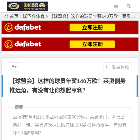
首页
球盟会体育
【球盟会】这样的球员年薪140万欧！莱奥侧身推远角，有没有让你想起亨利？
A+
发表评论
【球盟会】这样的球员年薪140万欧！莱奥侧身
推远角，有没有让你想起亨利？
摘要
直播吧9月4日讯 米兰vs国米第60分钟，莱奥破门，本场已
两射一传。莱奥这次抹过防守球员侧身推远角得手，有没有
让你想起亨利？