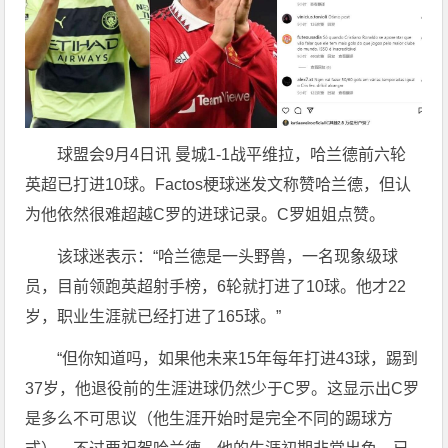
球盟会9月4日讯 曼城1-1战平维拉，哈兰德前六轮
英超已打进10球。Factos梗球迷发文称赞哈兰德，但认
为他依然很难超越C罗的进球记录。C罗姐姐点赞。
该球迷表示：“哈兰德是一头野兽，一名现象级球
员，目前领跑英超射手榜，6轮就打进了10球。他才22
岁，职业生涯就已经打进了165球。”
“但你知道吗，如果他未来15年每年打进43球，踢到
37岁，他退役前的生涯进球仍然少于C罗。这显示出C罗
是多么不可思议（他生涯开始时是完全不同的踢球方