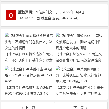
版权声明：
本站原创文章，于2022年9月4日
14:28:17
，由
球盟会
发表，共 782 字。
【球盟会】BLG粉丝热议首局失
【球盟会】解说MacT：两边文
利：不知道你们在装什么；冰女
波都在发力！但blg这纪律性真
送的好瞩目
是个老大难的问题
【球盟会】🎮降维打击 AG战胜
【球盟会】🎮杀戮时间到！哥哥
ROC与KSG会师决赛 AG 4-0
艾希疯狂屠杀 小天神僧神拳无
ROC
敌 TES横扫BLG
上一篇
下一篇