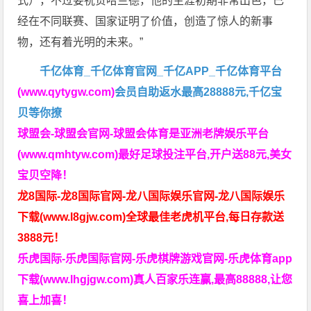
式），不过要祝贺哈兰德，他的生涯初期非常出色，已
经在不同联赛、国家证明了价值，创造了惊人的新事
物，还有着光明的未来。”
千亿体育_千亿体育官网_千亿APP_千亿体育平台
(www.qytygw.com)
会员自助返水最高28888元,千亿宝
贝等你撩
球盟会-球盟会官网-球盟会体育是亚洲老牌娱乐平台
(www.qmhtyw.com)最好足球投注平台,开户送88元,美女
宝贝空降！
龙8国际-龙8国际官网-龙八国际娱乐官网-龙八国际娱乐
下载(www.l8gjw.com)全球最佳老虎机平台,每日存款送
3888元！
乐虎国际-乐虎国际官网-乐虎棋牌游戏官网-乐虎体育app
下载(www.lhgjgw.com)真人百家乐连赢,最高88888,让您
喜上加喜！