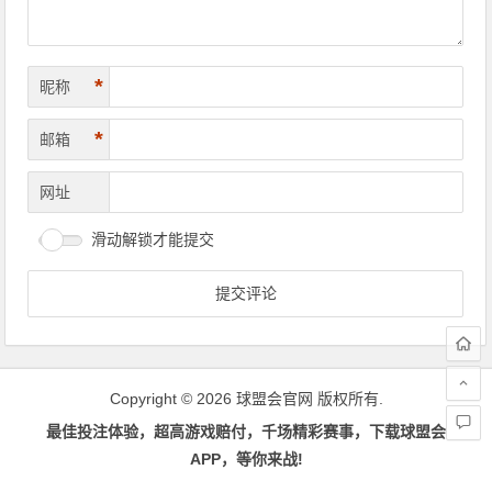
*
昵称
*
邮箱
网址
滑动解锁才能提交
Copyright © 2026 球盟会官网 版权所有.
最佳投注体验，超高游戏赔付，千场精彩赛事，下载球盟会
APP，等你来战!