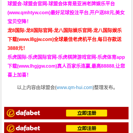
球盟会-球盟会官网-球盟会体育是亚洲老牌娱乐平台
(www.qmhtyw.com)最好足球投注平台,开户送88元,美女
宝贝空降！
龙8国际-龙8国际官网-龙八国际娱乐官网-龙八国际娱乐
下载(www.l8gjw.com)全球最佳老虎机平台,每日存款送
3888元！
乐虎国际-乐虎国际官网-乐虎棋牌游戏官网-乐虎体育app
下载(www.lhgjgw.com)真人百家乐连赢,最高88888,让您
喜上加喜！
以上内容由球盟会(
www.qm-hui.com
)整理发布。