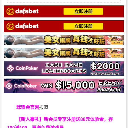
球盟会官网
报道
【新人豪礼】新会员专享注册送88元体验金，存
100送100，再送免费游戏局