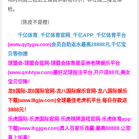
检。
（陈皮不是橙）
千亿体育_千亿体育官网_千亿APP_千亿体育平台
(www.qytygw.com)
会员自助返水最高28888元,千亿宝
贝等你撩
球盟会-球盟会官网-球盟会体育是亚洲老牌娱乐平台
(www.qmhtyw.com)最好足球投注平台,开户送88元,美女
宝贝空降！
龙8国际-龙8国际官网-龙八国际娱乐官网-龙八国际娱乐
下载(www.l8gjw.com)全球最佳老虎机平台,每日存款送
3888元！
乐虎国际-乐虎国际官网-乐虎棋牌游戏官网-乐虎体育app
下载(www.lhgjgw.com)真人百家乐连赢,最高88888,让您
喜上加喜！