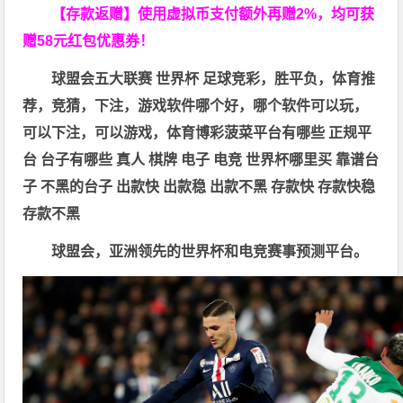
【存款返赠】使用虚拟币支付额外再赠2%，均可获
赠58元红包优惠券！
球盟会五大联赛 世界杯 足球竞彩，胜平负，体育推
荐，竞猜，下注，游戏软件哪个好，哪个软件可以玩，
可以下注，可以游戏，体育博彩菠菜平台有哪些 正规平
台 台子有哪些 真人 棋牌 电子 电竞 世界杯哪里买 靠谱台
子 不黑的台子 出款快 出款稳 出款不黑 存款快 存款快稳
存款不黑
球盟会，亚洲领先的世界杯和电竞赛事预测平台。