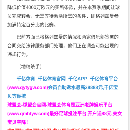
降低价值4000万欧元的买断条款，并在本赛季期间让球
员完成转会，无需等待激活所需的条件，即格列兹曼参
加满特定百分比的比赛。
巴萨方面已将格列兹曼的情况和两家俱乐部签署的
合同交给法律服务部门处理，他们正在调查可能出现的
违规行为。
（地精杀手）
千亿体育_千亿体育官网_千亿APP_千亿体育平台
(www.qytygw.com)
会员自助返水最高28888元,千亿宝
贝等你撩
球盟会-球盟会官网-球盟会体育是亚洲老牌娱乐平台
(www.qmhtyw.com)最好足球投注平台,开户送88元,美女
宝贝空降！