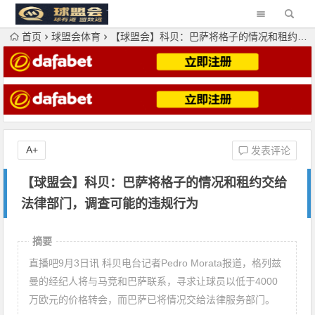
首页
球盟会体育
【球盟会】科贝：巴萨将格子的情况和租约交给法律部门，调查可能的违规行为
A+
发表评论
【球盟会】科贝：巴萨将格子的情况和租约交给
法律部门，调查可能的违规行为
摘要
直播吧9月3日讯 科贝电台记者Pedro Morata报道，格列兹
曼的经纪人将与马竞和巴萨联系，寻求让球员以低于4000
万欧元的价格转会，而巴萨已将情况交给法律服务部门。