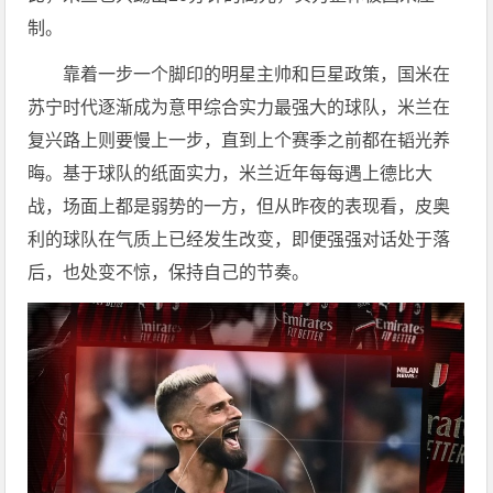
制。
靠着一步一个脚印的明星主帅和巨星政策，国米在
苏宁时代逐渐成为意甲综合实力最强大的球队，米兰在
复兴路上则要慢上一步，直到上个赛季之前都在韬光养
晦。基于球队的纸面实力，米兰近年每每遇上德比大
战，场面上都是弱势的一方，但从昨夜的表现看，皮奥
利的球队在气质上已经发生改变，即便强强对话处于落
后，也处变不惊，保持自己的节奏。