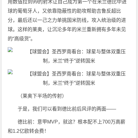
用数值拉到99的射术让自己成为第一个在米兰德比中进
球的葡萄牙人，又依靠隐蔽性的助攻帮助吉鲁反超比
分，最后还以一己之力单挑国米防线，攻入统治级的进
球。这样的莱奥，让沉沦多年的米兰重新拥有多年未见
的“高级货”。
（莱奥下半场的传射）
于是，我们可以看到德比前后风评的两面——
德比前：意甲MVP，就这？根本配不上700万高薪
和1.2亿欧转会费！