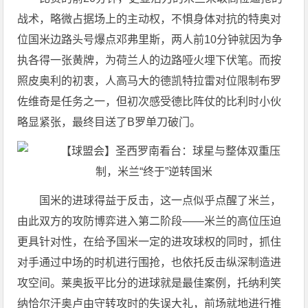
战术，略微占据场上的主动权，不惧身体对抗的特奥对
位国米边路头号爆点邓弗里斯，两人前10分钟就因为争
执各得一张黄牌，为荷兰人的边路哑火埋下伏笔。而按
照皮奥利的初衷，人高马大的德凯特拉雷对位限制布罗
佐维奇是任务之一，但初次感受德比阵仗的比利时小伙
略显紧张，最终目送了B罗单刀破门。
国米的进球得益于反击，这一点似乎点醒了米兰，
由此双方的攻防博弈进入第二阶段——米兰的高位压迫
更具针对性，在给予国米一定的进攻球权的同时，抓住
对手通过中场的时机进行围抢，也依托反击纵深制造进
攻空间。莱奥扳平比分的进球就是最佳案例，托纳利笑
纳恰尔汗奥卢由守转攻时的失误大礼，前场就地进行推