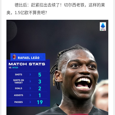
德比后：赶紧拉出去续了！切尔西老铁，这样的莱
奥，1.5亿欧不算贵吧？