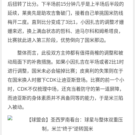
后扭转了比分。下半场前15分钟几乎是上半场后半段的
延续，莱奥先是助攻吉鲁破门，接着自己单挑国米防线
梅开二度。直到比分变成了3比1，小因扎吉的调整才姗
姗来迟，换上满血状态的哲科、迪马尔科和姆希塔良，
比赛就此进入第三阶段，优势倒向了国米那边。
整体而言，此役双方主帅都有值得商榷的调整和被
动局面下的补救措施。如果小因扎吉在半场或者2比1时
进行调整，国米未必会输掉比赛；皮奥利的失策则在于
在国米换人时撤下CDK让迪亚斯登场。比赛的前一个小
时，CDK不仅梳理中场，还充当着防守的第一道屏障，
而迪亚斯的身体素质并不具备同等的能力，于是米兰陷
入被动。