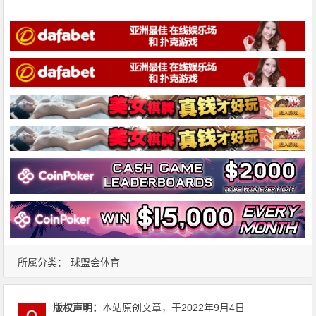
所属分类：
球盟会体育
版权声明：
本站原创文章，于2022年9月4日