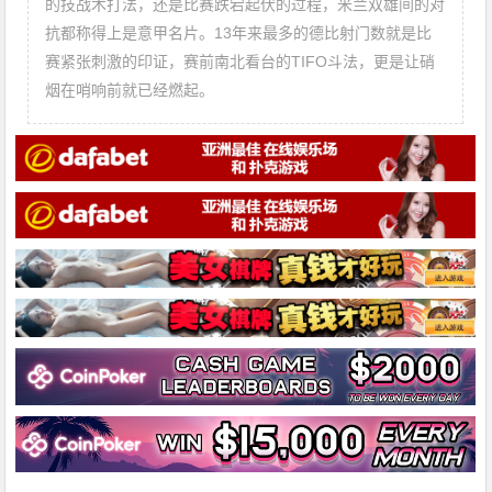
的技战术打法，还是比赛跌宕起伏的过程，米兰双雄间的对
抗都称得上是意甲名片。13年来最多的德比射门数就是比
赛紧张刺激的印证，赛前南北看台的TIFO斗法，更是让硝
烟在哨响前就已经燃起。