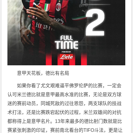
意甲天花板，德比有名局
如果你看了尤文艰难逼平佛罗伦萨的比赛，一定会
认可米兰德比就是意甲最高水准的比赛，无论是双方球
迷的赛前动员，同城死敌的过往恩怨，两支球队的技战
术打法，还是比赛跌宕起伏的过程，米兰双雄间的对抗
都称得上是意甲名片。13年来最多的德比射门数就是比
赛紧张刺激的印证，赛前南北看台的TIFO斗法，更是让