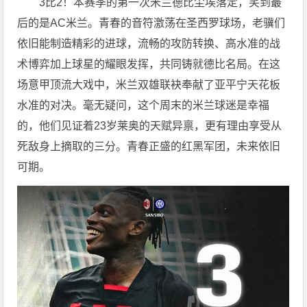
3比2！本赛季的第一次米兰德比尘埃落定，笑到最
后的是AC米兰。青春的音符激荡在圣西罗球场，老骥们
依旧能制造精彩的进球，流畅的攻防转换、高水准的战
术博弈加上球星的耀眼发挥，共同铸就德比名局。在这
场意甲顶流大戏中，米兰双雄联袂奉献了亚平宁天花板
水准的对决。毫无疑问，这个周末的米兰球迷是幸福
的，他们见证着23岁莱奥的天赋异禀，更有理由享受从
死敌身上摘取的三分。青春正盛的红黑军团，未来依旧
可期。