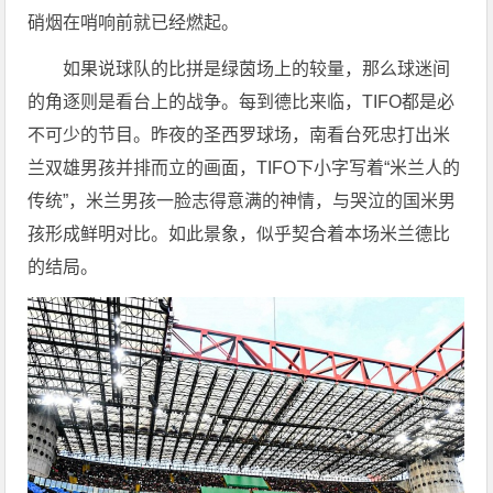
硝烟在哨响前就已经燃起。
如果说球队的比拼是绿茵场上的较量，那么球迷间
的角逐则是看台上的战争。每到德比来临，TIFO都是必
不可少的节目。昨夜的圣西罗球场，南看台死忠打出米
兰双雄男孩并排而立的画面，TIFO下小字写着“米兰人的
传统”，米兰男孩一脸志得意满的神情，与哭泣的国米男
孩形成鲜明对比。如此景象，似乎契合着本场米兰德比
的结局。