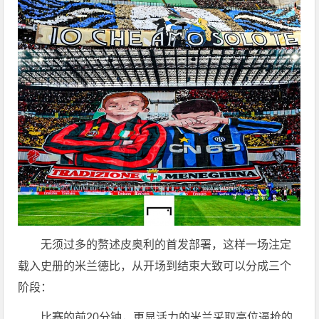
无须过多的赘述皮奥利的首发部署，这样一场注定
载入史册的米兰德比，从开场到结束大致可以分成三个
阶段：
比赛的前20分钟，更显活力的米兰采取高位逼抢的