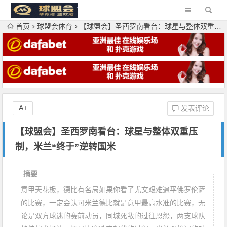
首页
球盟会体育
【球盟会】圣西罗南看台：球星与整体双重压制，米兰“终于”逆转国米
A+
发表评论
【球盟会】圣西罗南看台：球星与整体双重压
制，米兰“终于”逆转国米
摘要
意甲天花板，德比有名局如果你看了尤文艰难逼平佛罗伦萨
的比赛，一定会认可米兰德比就是意甲最高水准的比赛，无
论是双方球迷的赛前动员，同城死敌的过往恩怨，两支球队