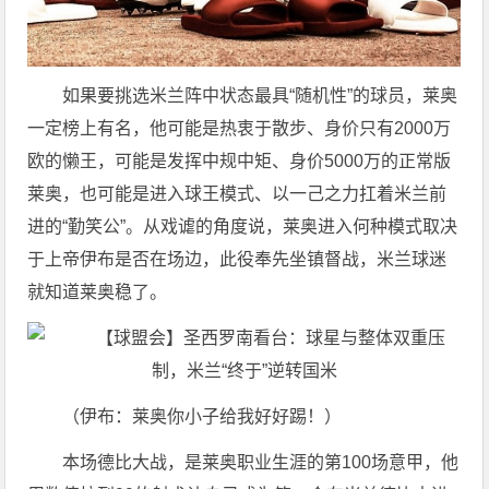
如果要挑选米兰阵中状态最具“随机性”的球员，莱奥
一定榜上有名，他可能是热衷于散步、身价只有2000万
欧的懒王，可能是发挥中规中矩、身价5000万的正常版
莱奥，也可能是进入球王模式、以一己之力扛着米兰前
进的“勤笑公”。从戏谑的角度说，莱奥进入何种模式取决
于上帝伊布是否在场边，此役奉先坐镇督战，米兰球迷
就知道莱奥稳了。
（伊布：莱奥你小子给我好好踢！）
本场德比大战，是莱奥职业生涯的第100场意甲，他