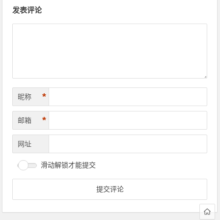
文
发表评论
章
导
航
*
昵称
*
邮箱
网址
滑动解锁才能提交