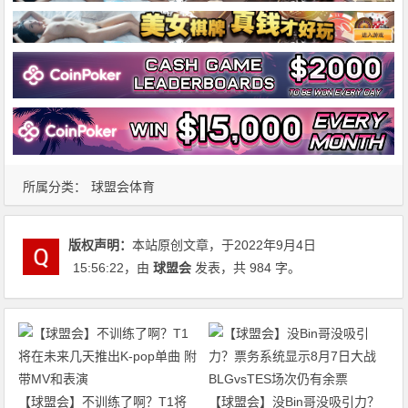
所属分类：
球盟会体育
版权声明：
本站原创文章，于2022年9月4日
15:56:22
，由
球盟会
发表，共 984 字。
【球盟会】不训练了啊？T1将
【球盟会】没Bin哥没吸引力？