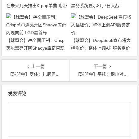
在未来几天推出K-pop单曲 附带
票务系统显示8月7日大战
MV和表演
BLGvsTES场次仍有余票
【球盟会】🎮全面压制！Crisp
【球盟会】DeepSeek宣布将大
芮尔漂亮开团Shaoye库奇闪现
幅涨价：整体上调API服务定价
向前 LGD赢首局
上一篇
下一篇
【球盟会】罗体：扎尼奥洛戴护具参加演唱会，应邀和歌手一起高唱罗马队歌
【球盟会】平托：穆帅对球员的吸引力与众不同，迪巴拉等认为他领导至关重要
文
发表评论
章
导
航