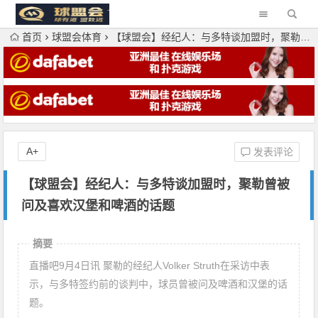
首页
球盟会体育
【球盟会】经纪人：与多特谈加盟时，聚勒曾被问及喜欢汉堡和啤酒的话题
A+
发表评论
【球盟会】经纪人：与多特谈加盟时，聚勒曾被
问及喜欢汉堡和啤酒的话题
摘要
直播吧9月4日讯 聚勒的经纪人Volker Struth在采访中表
示，与多特签约前的谈判中，球员曾被问及啤酒和汉堡的话
题。