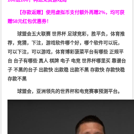
【存款返赠】使用虚拟币支付额外再赠2%，均可获
赠58元红包优惠券！
球盟会五大联赛 世界杯 足球竞彩，胜平负，体育推
荐，竞猜，下注，游戏软件哪个好，哪个软件可以玩，
可以下注，可以游戏，体育博彩菠菜平台有哪些 正规平
台 台子有哪些 真人 棋牌 电子 电竞 世界杯哪里买 靠谱台
子 不黑的台子 出款快 出款稳 出款不黑 存款快 存款快稳
存款不黑
球盟会，亚洲领先的世界杯和电竞赛事预测平台。