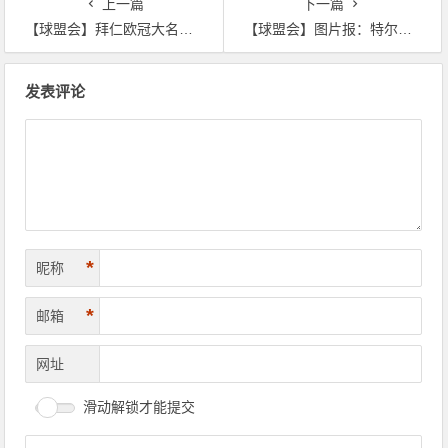
上一篇
下一篇
【球盟会】拜仁欧冠大名单：穆勒、马内领衔，万纳尔、特尔入选
【球盟会】图片报：特尔恢复跑步训练，预计下周二参加拜仁合练
文
发表评论
章
导
航
*
昵称
*
邮箱
网址
滑动解锁才能提交