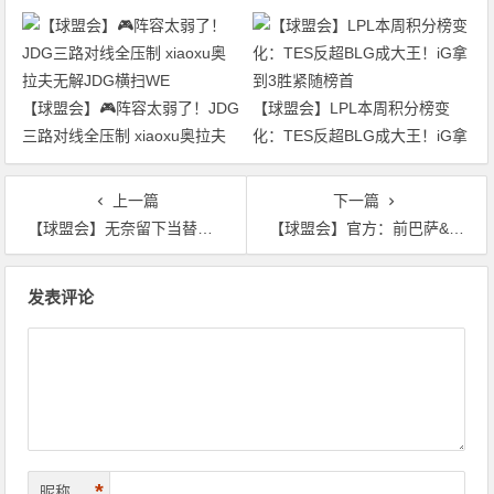
15-7、DK 14-8
LPL最伟大的转会！
【球盟会】🎮阵容太弱了！JDG
【球盟会】LPL本周积分榜变
三路对线全压制 xiaoxu奥拉夫
化：TES反超BLG成大王！iG拿
无解JDG横扫WE
到3胜紧随榜首
上一篇
下一篇
【球盟会】无奈留下当替补，C罗和曼联的感情，消磨殆尽
【球盟会】官方：前巴萨&巴黎球员拉菲尼亚加盟卡塔尔球队阿尔阿拉比体育
文
发表评论
章
导
航
*
昵称