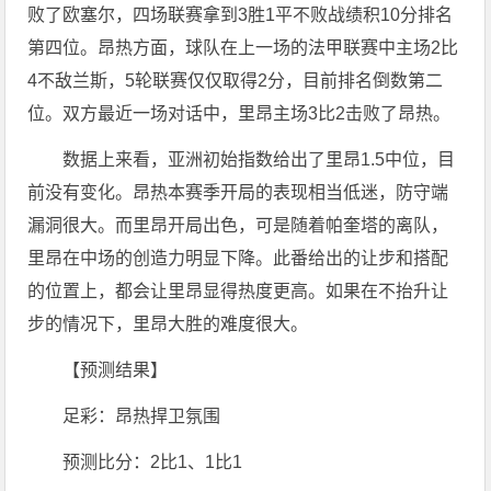
败了欧塞尔，四场联赛拿到3胜1平不败战绩积10分排名
第四位。昂热方面，球队在上一场的法甲联赛中主场2比
4不敌兰斯，5轮联赛仅仅取得2分，目前排名倒数第二
位。双方最近一场对话中，里昂主场3比2击败了昂热。
数据上来看，亚洲初始指数给出了里昂1.5中位，目
前没有变化。昂热本赛季开局的表现相当低迷，防守端
漏洞很大。而里昂开局出色，可是随着帕奎塔的离队，
里昂在中场的创造力明显下降。此番给出的让步和搭配
的位置上，都会让里昂显得热度更高。如果在不抬升让
步的情况下，里昂大胜的难度很大。
【预测结果】
足彩：昂热捍卫氛围
预测比分：2比1、1比1