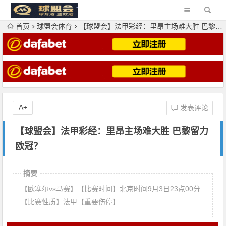
首页
球盟会体育
【球盟会】法甲彩经：里昂主场难大胜 巴黎留力欧冠？
A+
发表评论
【球盟会】法甲彩经：里昂主场难大胜 巴黎留力
欧冠？
摘要
【欧塞尔vs马赛】【比赛时间】北京时间9月3日23点00分
【比赛性质】法甲【重要伤停】