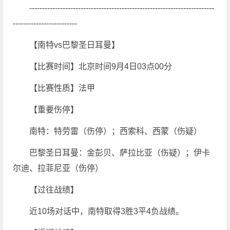
------------------------------------------------------------------------
-------------------------
【南特vs巴黎圣日耳曼】
【比赛时间】北京时间9月4日03点00分
【比赛性质】法甲
【重要伤停】
南特：特劳雷（伤停）；西索科、西蒙（伤疑）
巴黎圣日耳曼：金彭贝、萨拉比亚（伤疑）；伊卡
尔迪、拉菲尼亚（伤停）
【过往战绩】
近10场对话中，南特取得3胜3平4负战绩。