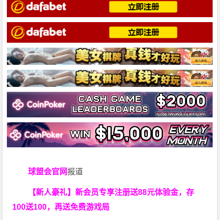
球盟会官网
报道
【新人豪礼】新会员专享注册送88元体验金，存
100送100，再送免费游戏局