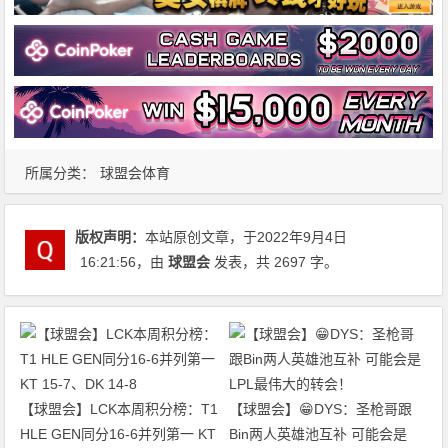
所属分类：
球盟会体育
版权声明：
本站原创文章，于2022年9月4日
16:21:56
，由
球盟会
发表，共 2697 字。
【球盟会】LCK本周积分榜：T1
【球盟会】😁DYS：圣枪哥跟
HLE GEN同分16-6并列第一 KT
Bin两人英雄池互补 可能会是