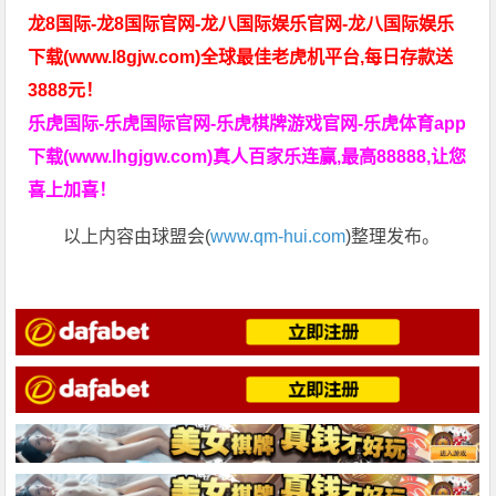
龙8国际-龙8国际官网-龙八国际娱乐官网-龙八国际娱乐
下载(www.l8gjw.com)全球最佳老虎机平台,每日存款送
3888元！
乐虎国际-乐虎国际官网-乐虎棋牌游戏官网-乐虎体育app
下载(www.lhgjgw.com)真人百家乐连赢,最高88888,让您
喜上加喜！
以上内容由球盟会(
www.qm-hui.com
)整理发布。