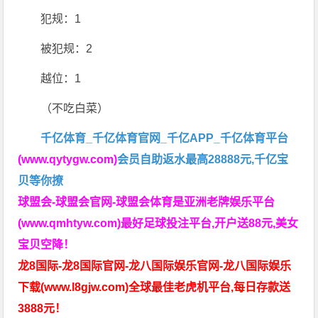
犯规：1
被犯规：2
越位：1
（不吃白菜）
千亿体育_千亿体育官网_千亿APP_千亿体育平台
(www.qytygw.com)
会员自助返水最高28888元,千亿宝
贝等你撩
球盟会-球盟会官网-球盟会体育是亚洲老牌娱乐平台
(www.qmhtyw.com)最好足球投注平台,开户送88元,美女
宝贝空降！
龙8国际-龙8国际官网-龙八国际娱乐官网-龙八国际娱乐
下载(www.l8gjw.com)全球最佳老虎机平台,每日存款送
3888元！