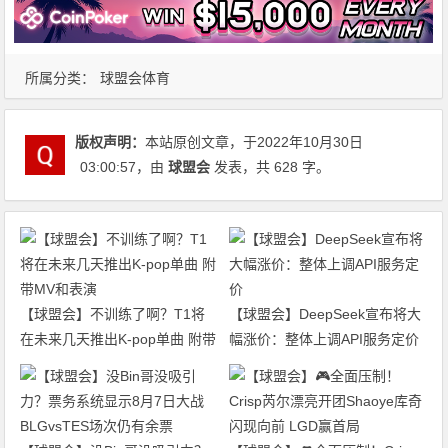
所属分类：
球盟会体育
版权声明：
本站原创文章，于2022年10月30日
03:00:57
，由
球盟会
发表，共 628 字。
【球盟会】不训练了啊？T1将
【球盟会】DeepSeek宣布将大
在未来几天推出K-pop单曲 附带
幅涨价：整体上调API服务定价
MV和表演