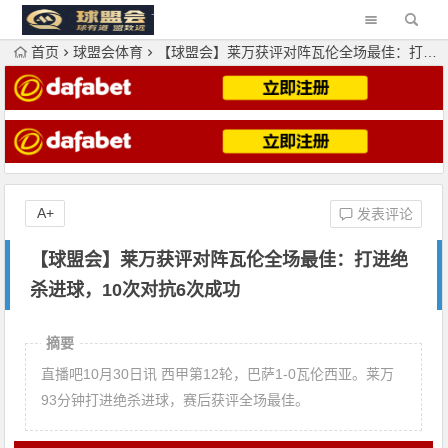
首页
球盟会体育
【球盟会】莱万获评对阵瓦伦全场最佳：打进绝杀进球，10次对抗6次成功
A+
发表评论
【球盟会】莱万获评对阵瓦伦全场最佳：打进绝
杀进球，10次对抗6次成功
摘要
直播吧10月30日讯 西甲第12轮，巴萨1-0瓦伦西亚。莱万
93分钟打进绝杀进球，赛后获评全场最佳。