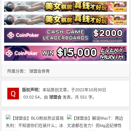
所属分类：
球盟会体育
版权声明：
本站原创文章，于2022年10月30日
03:02:54
，由
球盟会
发表，共 551 字。