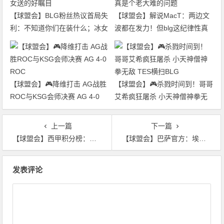
【球盟会】BLG粉丝热议首局失
【球盟会】解说MacT：两边文
利：不知道你们在装什么；冰女
波都在发力！但blg这纪律性真
送的好瞩目
是个老大难的问题
【球盟会】🎮降维打击 AG战胜
【球盟会】🎮杀戮时间到！哥哥
ROC与KSG会师决赛 AG 4-0
艾希疯狂屠杀 小天神僧神拳无
ROC
敌 TES横扫BLG
上一篇
下一篇
【球盟会】西甲积分榜：巴萨绝杀瓦伦，积分平皇马暂登顶
【球盟会】巴萨官方：埃里克-加西亚左大腿腹股沟位置不适，将接受检查
文
发表评论
章
导
航