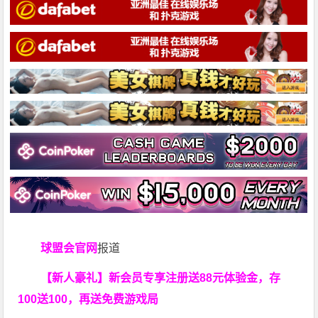
球盟会官网
报道
【新人豪礼】新会员专享注册送88元体验金，存
100送100，再送免费游戏局