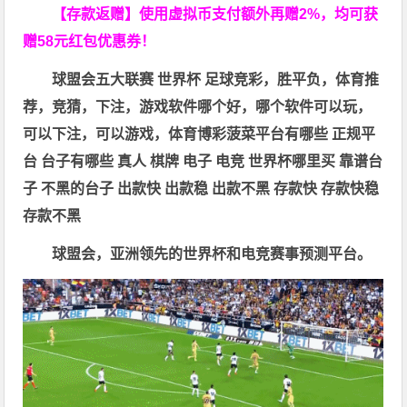
【存款返赠】使用虚拟币支付额外再赠2%，均可获
赠58元红包优惠券！
球盟会五大联赛 世界杯 足球竞彩，胜平负，体育推
荐，竞猜，下注，游戏软件哪个好，哪个软件可以玩，
可以下注，可以游戏，体育博彩菠菜平台有哪些 正规平
台 台子有哪些 真人 棋牌 电子 电竞 世界杯哪里买 靠谱台
子 不黑的台子 出款快 出款稳 出款不黑 存款快 存款快稳
存款不黑
球盟会，亚洲领先的世界杯和电竞赛事预测平台。