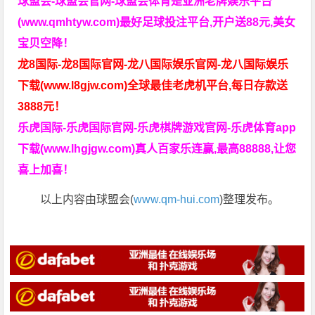
球盟会-球盟会官网-球盟会体育是亚洲老牌娱乐平台
(www.qmhtyw.com)最好足球投注平台,开户送88元,美女
宝贝空降！
龙8国际-龙8国际官网-龙八国际娱乐官网-龙八国际娱乐
下载(www.l8gjw.com)全球最佳老虎机平台,每日存款送
3888元！
乐虎国际-乐虎国际官网-乐虎棋牌游戏官网-乐虎体育app
下载(www.lhgjgw.com)真人百家乐连赢,最高88888,让您
喜上加喜！
以上内容由球盟会(
www.qm-hui.com
)整理发布。