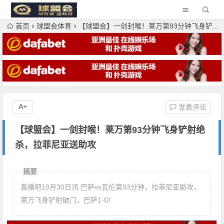
首页
球盟会体育
【球盟会】一剑封喉！莱万第93分钟飞身铲射绝杀，拉菲尼亚送助攻
A+
发表评论
【球盟会】一剑封喉！莱万第93分钟飞身铲射绝
杀，拉菲尼亚送助攻
摘要
直播吧10月30日讯 巴萨vs瓦伦第93分钟，拉菲尼亚助攻，
莱万飞身铲射破门，巴萨1-0！