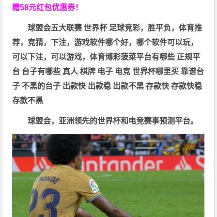
赠58元红包优惠券！
球盟会五大联赛 世界杯 足球竞彩，胜平负，体育推
荐，竞猜，下注，游戏软件哪个好，哪个软件可以玩，
可以下注，可以游戏，体育博彩菠菜平台有哪些 正规平
台 台子有哪些 真人 棋牌 电子 电竞 世界杯哪里买 靠谱台
子 不黑的台子 出款快 出款稳 出款不黑 存款快 存款快稳
存款不黑
球盟会，亚洲领先的世界杯和电竞赛事预测平台。