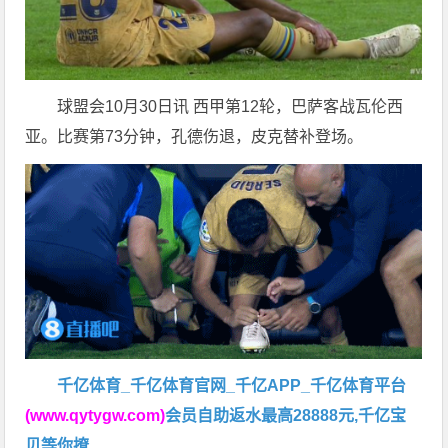
球盟会10月30日讯 西甲第12轮，巴萨客战瓦伦西
亚。比赛第73分钟，孔德伤退，皮克替补登场。
千亿体育_千亿体育官网_千亿APP_千亿体育平台
(www.qytygw.com)
会员自助返水最高28888元,千亿宝
贝等你撩