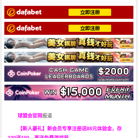
球盟会官网
报道
【新人豪礼】新会员专享注册送88元体验金，存
100送100，再送免费游戏局