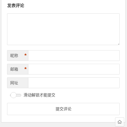
文
发表评论
章
导
航
*
昵称
*
邮箱
网址
滑动解锁才能提交