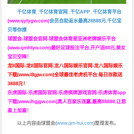
千亿体育_千亿体育官网_千亿APP_千亿体育平台
(www.qytygw.com)
会员自助返水最高28888元,千亿宝
贝等你撩
球盟会-球盟会官网-球盟会体育是亚洲老牌娱乐平台
(www.qmhtyw.com)最好足球投注平台,开户送88元,美女
宝贝空降！
龙8国际-龙8国际官网-龙八国际娱乐官网-龙八国际娱乐
下载(www.l8gjw.com)全球最佳老虎机平台,每日存款送
3888元！
乐虎国际-乐虎国际官网-乐虎棋牌游戏官网-乐虎体育app
下载(www.lhgjgw.com)真人百家乐连赢,最高88888,让您
喜上加喜！
以上内容由球盟会(
www.qm-hui.com
)整理发布。