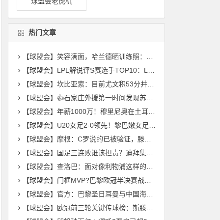
球盟会老虎机
热门文章
【球盟会】笑容满面，哈兰德晒训练照：全神贯注于未来??
【球盟会】LPL解说评S赛选手TOP10：LPL选手占据前二，Tian获得更多青睐
【球盟会】坎比亚索：目前尤文积53分并不少，我们要保持冷静并做出反应
【球盟会】👍石家庄外援第一时间发现苏州球员昏倒，大声呼救并飞奔去施救
【球盟会】年薪1000万！穆里尼奥在土耳其一直住五星级酒店，每晚至少1000镑
【球盟会】U20女足2-0领先！黎巴嫩女足门将防角球失误，刘玲门前将球碰进
【球盟会】摩根：C罗说的已被验证，滕哈赫是个妄想、不尊重人、平庸的主帅
【球盟会】国足三连败谁该担责？迪拜集训练了个寂寞？
【球盟会】查洛巴：面对像利物浦这样的球队，任何机会都要努力把握住
【球盟会】门框MVP?巴黎欧冠半决赛战多特6次中框 次回合主场球门4拒进球
【球盟会】官方：巴黎圣日耳曼与中国海尔集团，达成全球合作伙伴协议
【球盟会】欧冠前三轮关键传球榜：斯滕斯居首，莫德里奇、拉基蒂奇二三位