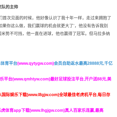
家队的主帅
我们首次见面的时候，他好像认识了我十年一样，走过来拥抱了
如果你这么做，我们赢球的机会就更大了’，他没有告诉我别
国米势不可挡，他一直在进球，他也赢得了冠军。但马拉多纳
亿体育平台
(www.qytygw.com)
会员自助返水最高28888元,千亿
(www.qmhtyw.com)最好足球投注平台,开户送88元,美
际娱乐下载(www.l8gjw.com)全球最佳老虎机平台,每日存
育app下载(www.lhgjgw.com)真人百家乐连赢,最高