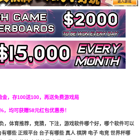
金，存100送100，再送免费游戏局
%，均可获赠58元红包优惠券！
平负，体育推荐，竞猜，下注，游戏软件哪个好，哪个软件可以
哪些 正规平台 台子有哪些 真人 棋牌 电子 电竞 世界杯哪