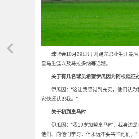
球盟会10月29日讯 刚踢完职业生涯最
皇马生涯以及马拉多纳等话题。
关于有几名球员希望伊瓜因为阿根廷征
伊瓜因：“这让我感觉到充实，他们认
家伙还认识我。”
关于初到皇马时
伊瓜因：“我19岁加盟皇马时，我身边
他们、向他们学习，但永远不要害怕他们。”