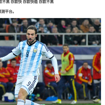
款不黑 存款快 存款快稳 存款不黑
预测平台。