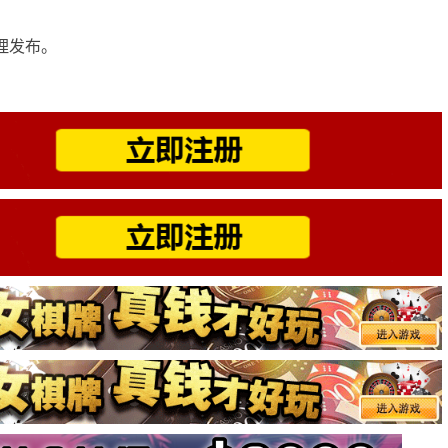
整理发布。