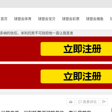
首页
球盟会体育
球盟会宝贝
球盟会彩票
球盟会捕鱼
多纳的信任，米利托势不可挡但他一直让我首发
发表评论