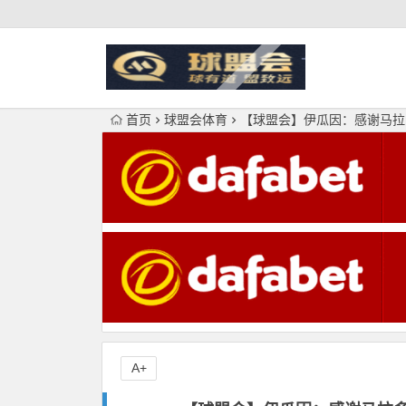
首页
球盟会体育
【球盟会】伊瓜因：感谢马拉
A+