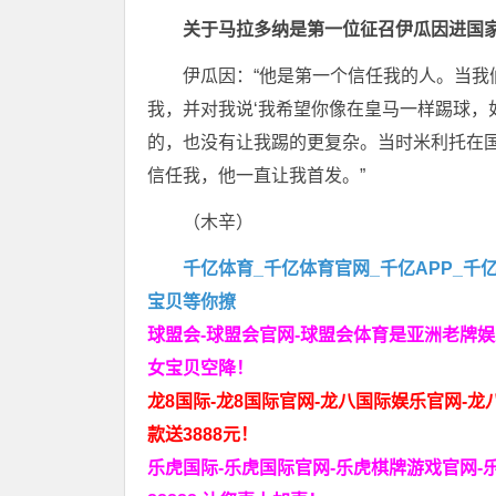
关于马拉多纳是第一位征召伊瓜因进国
伊瓜因：“他是第一个信任我的人。当
我，并对我说‘我希望你像在皇马一样踢球，
的，也没有让我踢的更复杂。当时米利托在
信任我，他一直让我首发。”
（木辛）
千亿体育_千亿体育官网_千亿APP_千
宝贝等你撩
球盟会-球盟会官网-球盟会体育是亚洲老牌娱乐平台
女宝贝空降！
龙8国际-龙8国际官网-龙八国际娱乐官网-龙八国
款送3888元！
乐虎国际-乐虎国际官网-乐虎棋牌游戏官网-乐虎体