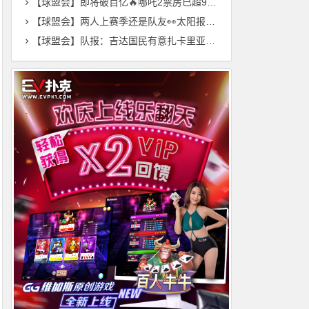
【球盟会】即将破百亿🔥哪吒2票房已超96亿，逼近全球影史票房榜Top20
【球盟会】两人上赛季还是队友👀太阳报：乌加特与姆巴佩的模特前女友恋爱
【球盟会】队报：吉达国民有意扎卡里亚，沙特方面开出的高薪让该球员心动