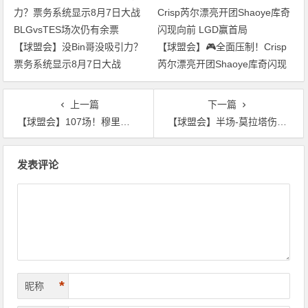
【球盟会】没Bin哥没吸引力？
【球盟会】🎮全面压制！Crisp
票务系统显示8月7日大战
芮尔漂亮开团Shaoye库奇闪现
BLGvsTES场次仍有余票
向前 LGD赢首局
上一篇
下一篇
【球盟会】107场！穆里尼奥成为欧战获胜场次最多主帅，弗格森安帅并列第二
【球盟会】半场-莫拉塔伤退波贡达闪击破门 马竞暂0-1加的斯
文
发表评论
章
导
航
*
昵称