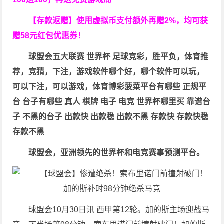
【存款返赠】使用虚拟币支付额外再赠2%，均可获
赠58元红包优惠券！
球盟会五大联赛 世界杯 足球竞彩，胜平负，体育推
荐，竞猜，下注，游戏软件哪个好，哪个软件可以玩，
可以下注，可以游戏，体育博彩菠菜平台有哪些 正规平
台 台子有哪些 真人 棋牌 电子 电竞 世界杯哪里买 靠谱台
子 不黑的台子 出款快 出款稳 出款不黑 存款快 存款快稳
存款不黑
球盟会，亚洲领先的世界杯和电竞赛事预测平台。
球盟会10月30日讯 西甲第12轮。加的斯主场迎战马