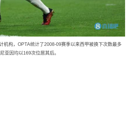
计机构，
OPTA
统计了
2008-09
赛季以来西甲被换下次数最多
尼亚因均以
169
次位居其后。