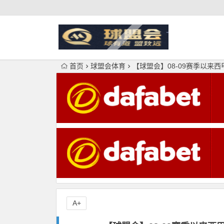
首页
球盟会体育
【球盟会】08-09赛季以来
A+