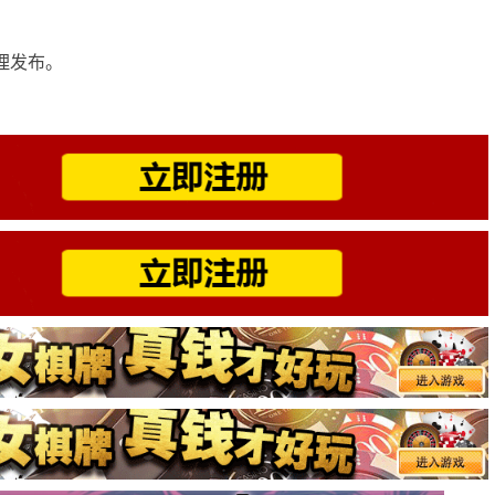
整理发布。