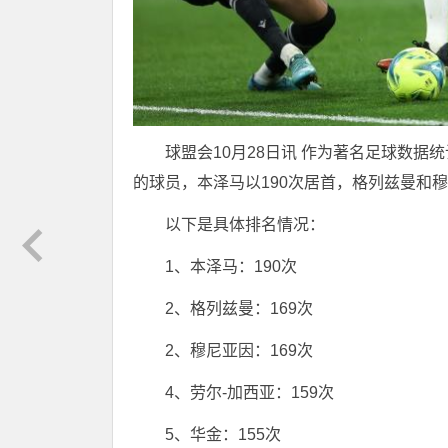
球盟会10月28日讯
作为著名足球数据统
的球员，本泽马以
190
次居首，格列兹曼和穆
以下是具体排名情况：
1、
本泽马：
190
次
2、
格列兹曼：
169
次
2
、穆尼亚因：
169
次
4
、劳尔
-
加西亚：
159
次
5
、华金：
155
次