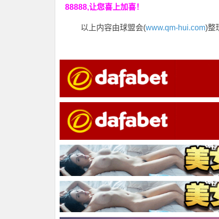
88888,让您喜上加喜！
以上内容由球盟会(
www.qm-hui.com
)