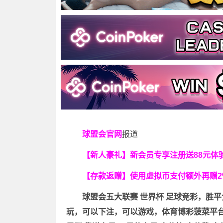
球盟会官网
报道
【新人豪礼】新会员专享注册送88元体验
【存款返赠】使用虚拟币支付额外再赠2
球盟会五大联赛 世界杯 足球竞彩，胜
玩，可以下注，可以游戏，体育博彩菠菜平台有