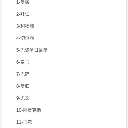
1-曼城
2-拜仁
3-利物浦
4-切尔西
5-巴黎圣日耳曼
6-皇马
7-巴萨
8-曼联
9-尤文
10-阿贾克斯
11-马竞