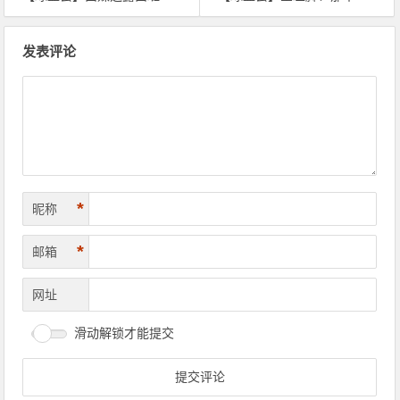
文
发表评论
章
导
航
*
昵称
*
邮箱
网址
滑动解锁才能提交