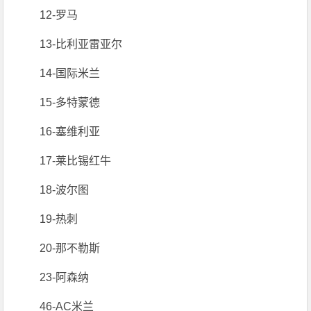
12-罗马
13-比利亚雷亚尔
14-国际米兰
15-多特蒙德
16-塞维利亚
17-莱比锡红牛
18-波尔图
19-热刺
20-那不勒斯
23-阿森纳
46-AC米兰