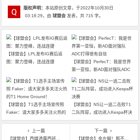
版权声明：
本站原创文章，于2022年10月30日
03:18:29
，由
球盟会
发表，共 715 字。
【球盟会】LPL发布IG赛后返
图：聚力登峰，连战连捷
【球盟会】PerfecT：我是世界
第一亚恒，新AD面对强队ADC
打得很有自信
【球盟会】T1选手主场宣传照
【球盟会】NS让一追二击败T1
Faker：请大家多多关注火热的
二队阵容，成功进入Kespa杯决
T1 Home Ground！
赛
上一篇
下一篇
【球盟会】西媒透露西班牙世界杯初选名单：德赫亚、纳乔落选，拉莫斯在列
【球盟会】金左脚！那不勒斯在主场展示马拉多纳雕像，左脚被涂成金色