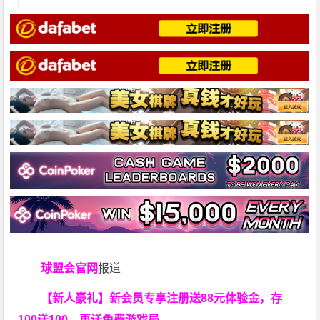
球盟会官网
报道
【新人豪礼】新会员专享注册送88元体验金，存
100送100，再送免费游戏局