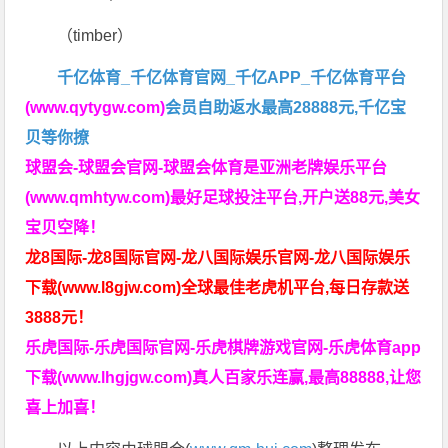
（timber）
千亿体育_千亿体育官网_千亿APP_千亿体育平台
(www.qytygw.com)
会员自助返水最高28888元,千亿宝
贝等你撩
球盟会-球盟会官网-球盟会体育是亚洲老牌娱乐平台
(www.qmhtyw.com)最好足球投注平台,开户送88元,美女
宝贝空降！
龙8国际-龙8国际官网-龙八国际娱乐官网-龙八国际娱乐
下载(www.l8gjw.com)全球最佳老虎机平台,每日存款送
3888元！
乐虎国际-乐虎国际官网-乐虎棋牌游戏官网-乐虎体育app
下载(www.lhgjgw.com)真人百家乐连赢,最高88888,让您
喜上加喜！