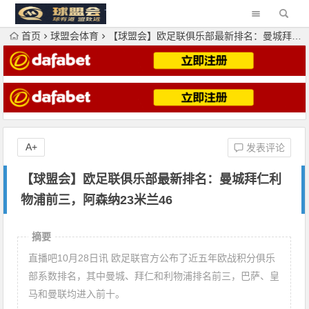
首页
球盟会体育
【球盟会】欧足联俱乐部最新排名：曼城拜仁利物浦前三，阿森纳23米兰46
A+
发表评论
【球盟会】欧足联俱乐部最新排名：曼城拜仁利
物浦前三，阿森纳23米兰46
摘要
直播吧10月28日讯 欧足联官方公布了近五年欧战积分俱乐
部系数排名，其中曼城、拜仁和利物浦排名前三，巴萨、皇
马和曼联均进入前十。