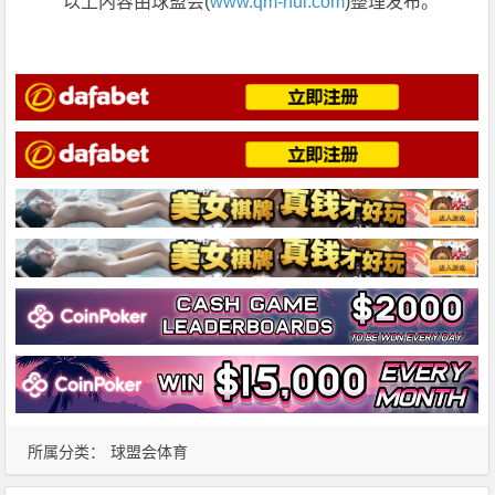
以上内容由球盟会(
www.qm-hui.com
)整理发布。
所属分类：
球盟会体育