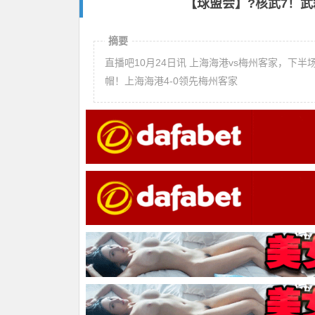
【球盟会】?核武7！
摘要
直播吧10月24日讯 上海海港vs梅州客家，下
帽！上海海港4-0领先梅州客家