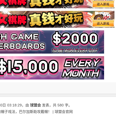
30日
03:18:29
，由
球盟会
发表，共 580 字。
帽子戏法，巴尔加斯助攻戴帽！ | 球盟会官网