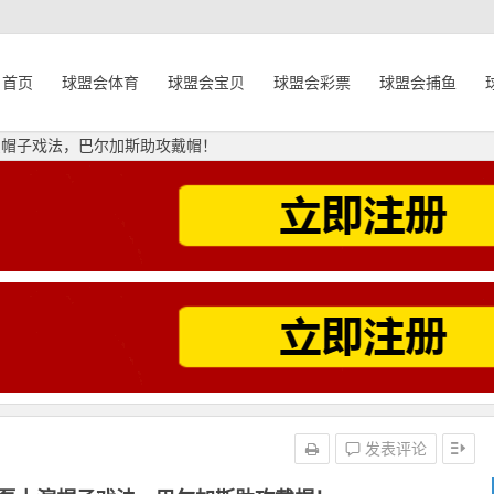
首页
球盟会体育
球盟会宝贝
球盟会彩票
球盟会捕鱼
演帽子戏法，巴尔加斯助攻戴帽！
发表评论