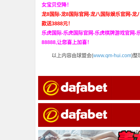
女宝贝空降！
龙8国际-龙8国际官网-龙八国际娱乐官网-龙八国
款送3888元！
乐虎国际-乐虎国际官网-乐虎棋牌游戏官网-乐虎体
88888,让您喜上加喜！
以上内容由球盟会(
www.qm-hui.com
)