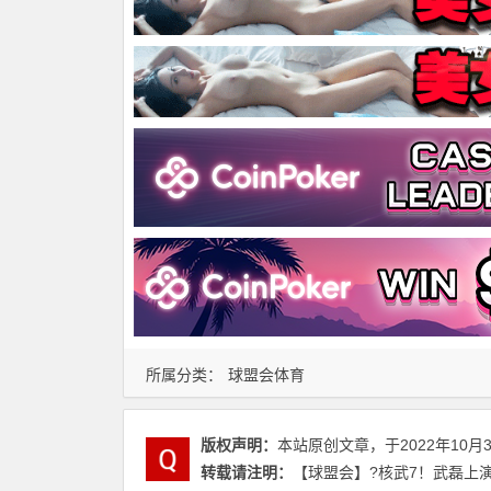
所属分类：
球盟会体育
版权声明：
本站原创文章，于2022年10月
转载请注明：
【球盟会】?核武7！武磊上演