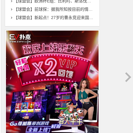
【球盟会】欧洲杯E组：比利时、斯洛伐克、罗马尼亚、附加赛B组胜者
【球盟会】前球探：据我所知按目前的情况发展，滕哈赫在曼联没太多时间了
【球盟会】新起点！27岁的曹永竞迎来国足生涯首秀