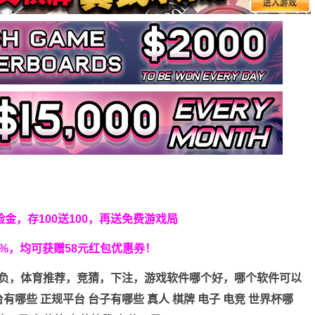
金，存100送100，再送免费游戏局
%，均可获赠58元红包优惠券！
平负，体育推荐，竞猜，下注，游戏软件哪个好，哪个软件可以
哪些 正规平台 台子有哪些 真人 棋牌 电子 电竞 世界杯哪