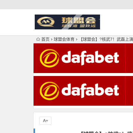
首页
球盟会体育
【球盟会】?核武7！武磊上
A+