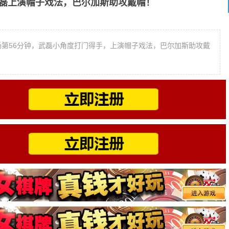
武磊上演帽子戏法，巴尔加斯助攻戴帽！
半场第56分钟，武磊小角度打门得手，上演帽子戏法，巴尔加斯助攻戴