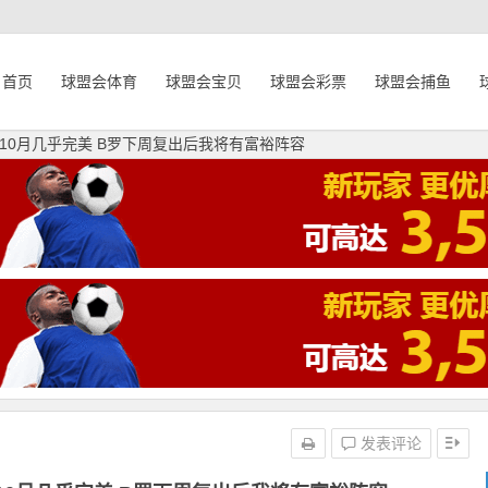
首页
球盟会体育
球盟会宝贝
球盟会彩票
球盟会捕鱼
10月几乎完美 B罗下周复出后我将有富裕阵容
发表评论