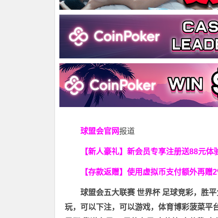
球盟会官网
报道
【新人豪礼】新会员专享注册送88元体验
【存款返赠】使用虚拟币支付额外再赠2
球盟会五大联赛 世界杯 足球竞彩，胜
玩，可以下注，可以游戏，体育博彩菠菜平台有