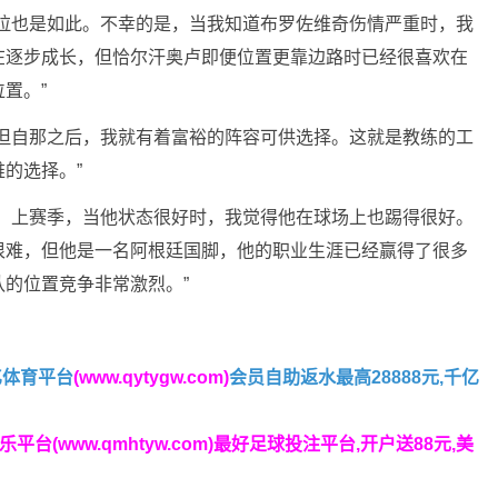
雷拉也是如此。不幸的是，当我知道布罗佐维奇伤情严重时，我
在逐步成长，但恰尔汗奥卢即便位置更靠边路时已经很喜欢在
置。”
，但自那之后，我就有着富裕的阵容可供选择。这就是教练的工
的选择。”
解。上赛季，当他状态很好时，我觉得他在球场上也踢得很好。
很难，但他是一名阿根廷国脚，他的职业生涯已经赢得了很多
的位置竞争非常激烈。”
亿体育平台
(www.qytygw.com)
会员自助返水最高28888元,千亿
(www.qmhtyw.com)最好足球投注平台,开户送88元,美