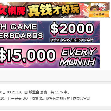
30日
03:21:19
，由
球盟会
发表，共 1175 字。
0月几乎完美 B罗下周复出后我将有富裕阵容 | 球盟会官网