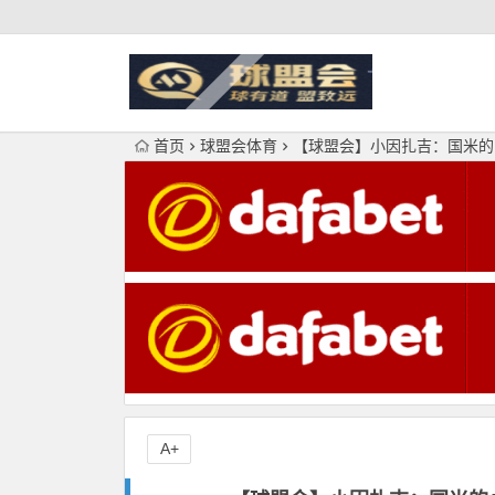
首页
球盟会体育
【球盟会】小因扎吉：国米的
A+