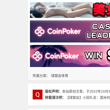
所属分类：
球盟会体育
版权声明：
本站原创文章，于2022年10月
转载请注明：
【球盟会】小因扎吉：国米的1