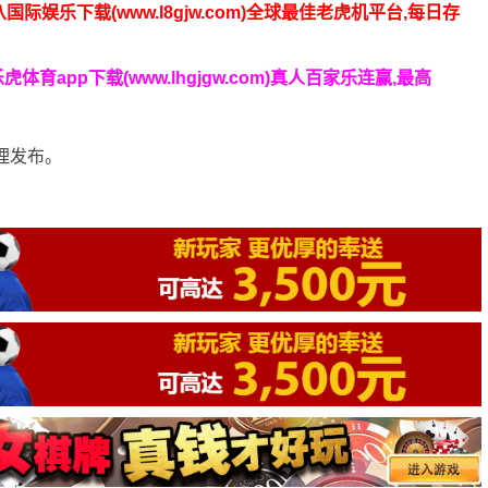
际娱乐下载(www.l8gjw.com)全球最佳老虎机平台,每日存
育app下载(www.lhgjgw.com)真人百家乐连赢,最高
整理发布。