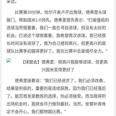
采访。
比赛第20分钟，恰尔汗奥卢开出角球，德弗里头球
破门，帮助国米1-0领先。德弗里首先表示：“打破僵局的
进球当然很重要，我们一直在寻找进球，但没有太好的
机会。打进这个球很重要，我希望再次进球。我已经很
长时间没有进球了，我为自己感到高兴，但更高兴的是
球队比赛季初踢得更好了。我在比赛中总是竭尽全力。”
德弗里接着说：“我们已经进步了，我们必须改善，
结果是积极的，重要的是连续获胜，因为我们已经落后
了。能否首发是教练的选择，你必须接受。而当我得到
出场机会时，我就会尽力做到最好。当然，坐替补席肯
定不会开心，我们都想踢比赛。”