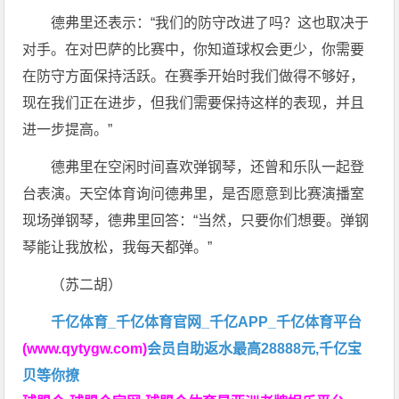
德弗里还表示：“我们的防守改进了吗？这也取决于
对手。在对巴萨的比赛中，你知道球权会更少，你需要
在防守方面保持活跃。在赛季开始时我们做得不够好，
现在我们正在进步，但我们需要保持这样的表现，并且
进一步提高。”
德弗里在空闲时间喜欢弹钢琴，还曾和乐队一起登
台表演。天空体育询问德弗里，是否愿意到比赛演播室
现场弹钢琴，德弗里回答：“当然，只要你们想要。弹钢
琴能让我放松，我每天都弹。”
（苏二胡）
千亿体育_千亿体育官网_千亿APP_千亿体育平台
(www.qytygw.com)
会员自助返水最高28888元,千亿宝
贝等你撩