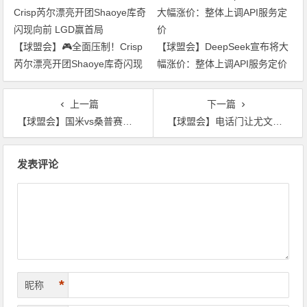
【球盟会】🎮全面压制！Crisp
【球盟会】DeepSeek宣布将大
芮尔漂亮开团Shaoye库奇闪现
幅涨价：整体上调API服务定价
向前 LGD赢首局
上一篇
下一篇
【球盟会】国米vs桑普赛前，前北看台球迷组织领袖遭枪击身亡
【球盟会】电话门让尤文丢掉两个意甲冠军？莫拉蒂：归还国米一个是最低赔偿
文
发表评论
章
导
航
*
昵称