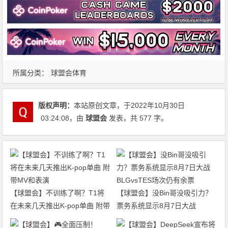
所属分类：
球盟会体育
版权声明：
本站原创文章，于2022年10月30日
03:24:08
，由
球盟会
发表，共 577 字。
【球盟会】不训练了啊？T1将
【球盟会】没Bin哥没吸引力？
在未来几天推出K-pop单曲 附带
票务系统显示8月7日大战
MV和表演
BLGvsTES场次仍有余票