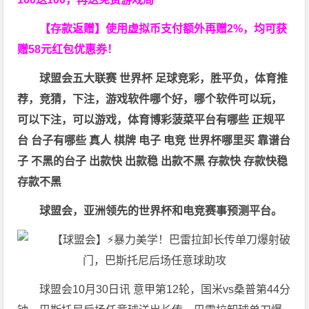
【存款返赠】使用虚拟币支付额外再赠2%，均可获
赠58元红包优惠券！
球盟会五大联赛 世界杯 足球竞彩，胜平负，体育推
荐，竞猜，下注，游戏软件哪个好，哪个软件可以玩，
可以下注，可以游戏，体育博彩菠菜平台有哪些 正规平
台 台子有哪些 真人 棋牌 电子 电竞 世界杯哪里买 靠谱台
子 不黑的台子 出款快 出款稳 出款不黑 存款快 存款快稳
存款不黑
球盟会，亚洲领先的世界杯和电竞赛事预测平台。
球盟会10月30日讯 意甲第12轮，国米vs桑普第44分