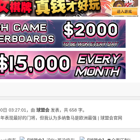
30日
03:27:01
，由
球盟会
发表，共 658 字。
年表现最好的门将，但我认为多纳鲁马是欧洲最强 | 球盟会官网