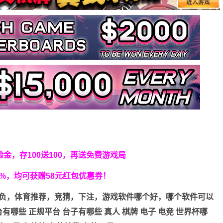
金，存100送100，再送免费游戏局
%，均可获赠58元红包优惠券！
平负，体育推荐，竞猜，下注，游戏软件哪个好，哪个软件可以
哪些 正规平台 台子有哪些 真人 棋牌 电子 电竞 世界杯哪