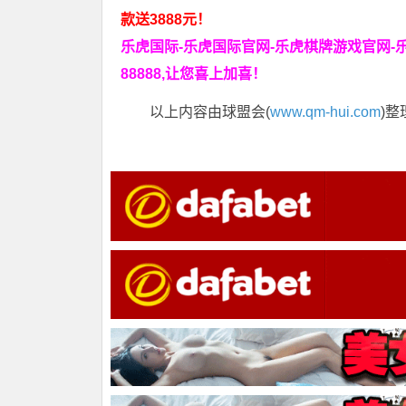
款送3888元！
乐虎国际-乐虎国际官网-乐虎棋牌游戏官网-乐虎体
88888,让您喜上加喜！
以上内容由球盟会(
www.qm-hui.com
)