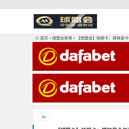
首页
球盟会体育
【球盟会】帕柳卡：裤袜是今
A+