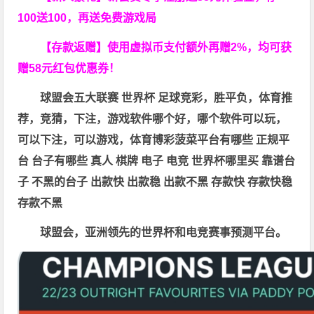
100送100，再送免费游戏局
【存款返赠】使用虚拟币支付额外再赠2%，均可获
赠58元红包优惠券！
球盟会五大联赛 世界杯 足球竞彩，胜平负，体育推
荐，竞猜，下注，游戏软件哪个好，哪个软件可以玩，
可以下注，可以游戏，体育博彩菠菜平台有哪些 正规平
台 台子有哪些 真人 棋牌 电子 电竞 世界杯哪里买 靠谱台
子 不黑的台子 出款快 出款稳 出款不黑 存款快 存款快稳
存款不黑
球盟会，亚洲领先的世界杯和电竞赛事预测平台。