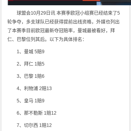
球盟会10月29日讯 本赛季欧冠小组赛已经结束了5
轮争夺，多支球队已经获得提前出线资格，外媒也列出
了本赛季目前欧冠最新夺冠赔率，曼城最被看好，拜
仁、巴黎位列其后。以下为具体排名：
1、曼城 5赔9
2、拜仁 1赔5
3、巴黎 1赔6
4、利物浦 2赔13
5、皇马 1赔9
6、那不勒斯 1赔12
7、切尔西 1赔12