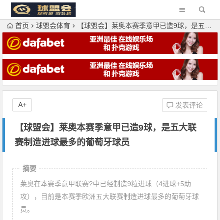
首页
球盟会体育
【球盟会】莱奥本赛季意甲已造9球，是五大联赛制造进球最多的葡萄牙球员
A+
发表评论
【球盟会】莱奥本赛季意甲已造9球，是五大联
赛制造进球最多的葡萄牙球员
摘要
莱奥在本赛季意甲联赛?中已经制造9粒进球（4进球+5助
攻），目前是本赛季欧洲五大联赛制造进球最多的葡萄牙球
员。