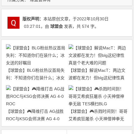
版权声明：
本站原创文章，于2022年10月30日
03:27:01
，由
球盟会
发表，共 574 字。
【球盟会】BLG粉丝热议首局失
【球盟会】解说MacT：两边文
利：不知道你们在装什么；冰女
波都在发力！但blg这纪律性真
送的好瞩目
是个老大难的问题
【球盟会】🎮降维打击 AG战胜
【球盟会】🎮杀戮时间到！哥哥
ROC与KSG会师决赛 AG 4-0
艾希疯狂屠杀 小天神僧神拳无
ROC
敌 TES横扫BLG