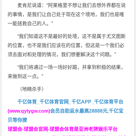
麦肯尼说道：“阿莱格里不想让我们去想外界都在说
的事情，是我们让自己处于现在这个境地，我们也是唯
一能拯救自己的人。”
“我们知道这不是最好的处境，这不是属于尤文图斯
的位置，也不是我们应该在的位置，但这是一个我们必
须去面对和处理的情况，我们想要解决这个问题。”
“我们将通过一场一场好好踢，并拿到积极的结果，
来做到这一点。”
（地精杀手）
千亿体育_千亿体育官网_千亿APP_千亿体育平台
(www.qytygw.com)
会员自助返水最高28888元,千亿宝
贝等你撩
球盟会-球盟会官网-球盟会体育是亚洲老牌娱乐平台