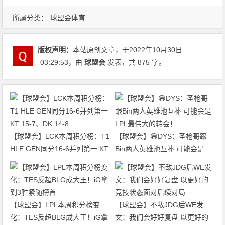
所属分类：
球盟会体育
版权声明：
本站原创文章，于2022年10月30日
03:29:53
，由
球盟会
发表，共 875 字。
【球盟会】LCK本周积分榜：T1
【球盟会】😁DYS：圣枪哥跟
HLE GEN同分16-6并列第一 KT
Bin两人英雄池互补 可能会是
15-7、DK 14-8
LPL最伟大的转会！
【球盟会】LPL本周积分榜变
【球盟会】不敌JDG后WE发
化：TES反超BLG成大王！iG拿
文：我们会好好复盘 以更好的