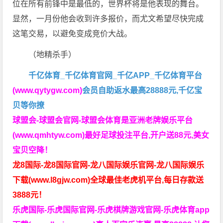
位在所有前锋中是最低的，世界杯将是他表现的舞台。
显然，一月份他会收到许多报价，而尤文希望尽快完成
这笔交易，以避免变成竞价大战。
（地精杀手）
千亿体育_千亿体育官网_千亿APP_千亿体育平台
(www.qytygw.com)
会员自助返水最高28888元,千亿宝
贝等你撩
球盟会-球盟会官网-球盟会体育是亚洲老牌娱乐平台
(www.qmhtyw.com)最好足球投注平台,开户送88元,美女
宝贝空降！
龙8国际-龙8国际官网-龙八国际娱乐官网-龙八国际娱乐
下载(www.l8gjw.com)全球最佳老虎机平台,每日存款送
3888元！
乐虎国际-乐虎国际官网-乐虎棋牌游戏官网-乐虎体育app