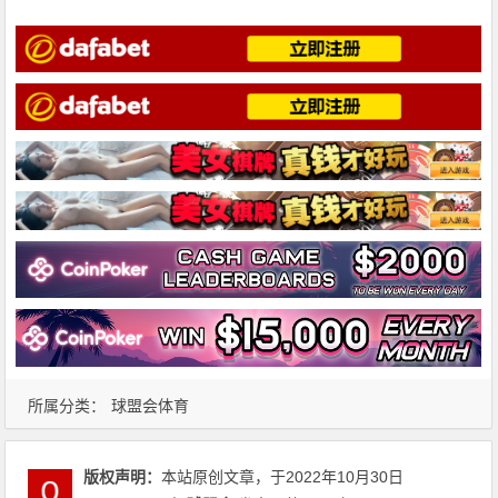
所属分类：
球盟会体育
版权声明：
本站原创文章，于2022年10月30日