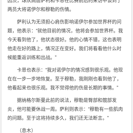
因茨，球队高层萨利和卡恩在比赛前后的采访中谈到了
两员大将诺伊尔和穆勒的伤情。
萨利认为无须担心肩伤影响诺伊尔参加世界杯的问
题，他表示：“就他目前的情况，他将会参加世界杯。我
今天看到他了，他状态很好。他的心情不错，这也表明
他走在好的路上，情况正在变好。我们将看看他什么时
候能重返训练和出战。”
卡恩也表示：“我对诺伊尔的情况感到很乐观。他现
在在一步一步地恢复。至于穆勒，我刚刚也看到他了，
他看起来也很乐观。我不觉得他的伤是长期的事情。”
据纳格尔斯曼此前的说法，穆勒是臀部和髋部发
炎，他可能要休战一周。萨利则表示：“穆勒有一些肌肉
的问题。至于这将持续多久，我们还无法断言。”
（息木）