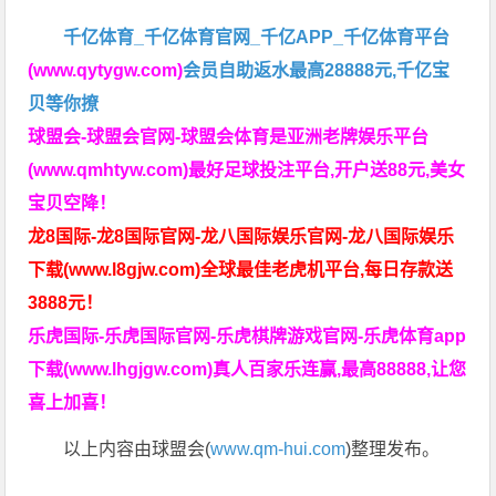
千亿体育_千亿体育官网_千亿APP_千亿体育平台
(www.qytygw.com)
会员自助返水最高28888元,千亿宝
贝等你撩
球盟会-球盟会官网-球盟会体育是亚洲老牌娱乐平台
(www.qmhtyw.com)最好足球投注平台,开户送88元,美女
宝贝空降！
龙8国际-龙8国际官网-龙八国际娱乐官网-龙八国际娱乐
下载(www.l8gjw.com)全球最佳老虎机平台,每日存款送
3888元！
乐虎国际-乐虎国际官网-乐虎棋牌游戏官网-乐虎体育app
下载(www.lhgjgw.com)真人百家乐连赢,最高88888,让您
喜上加喜！
以上内容由球盟会(
www.qm-hui.com
)整理发布。