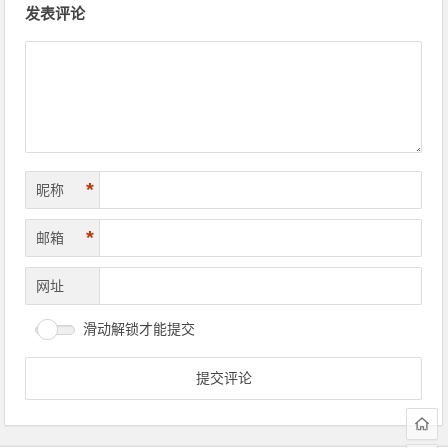
发表评论
章
导
航
*
昵称
*
邮箱
网址
滑动解锁才能提交