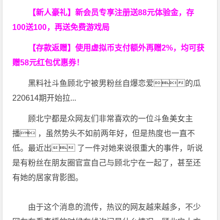
【新人豪礼】新会员专享注册送88元体验金，存
100送100，再送免费游戏局
【存款返赠】使用虚拟币支付额外再赠2%，均可获
赠58元红包优惠券！
黑料社斗鱼顾北宁被男粉丝自爆恋爱的瓜
220614期开始拉...
顾北宁都是众网友们非常喜欢的一位斗鱼美女主
播 ，虽然势头不如前两年好，但是热度也一直不
低。最近出 了一件对她来说很重大的事件，听说
是有粉丝在朋友圈官宣自己与顾北宁在一起了，甚至还
有她的居家背影图。
由于这个消息的流传，热议的网友越来越多，不少