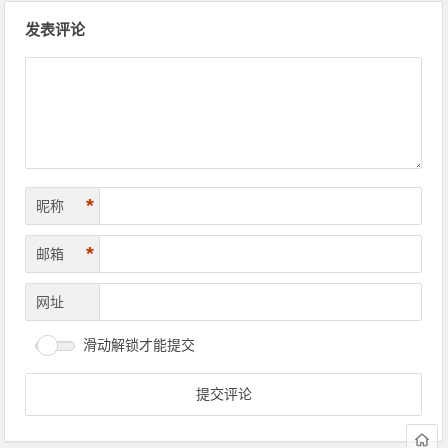
文
发表评论
章
导
航
*
昵称
*
邮箱
网址
滑动解锁才能提交