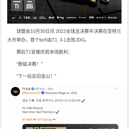
球盟会10月30日讯 2022全球总决赛半决赛在亚特兰
大市举办，首个bo5由T1 3-1击败JDG。
赛后T1官推庆祝本场胜利：
“晋级决赛！”
“下一站去旧金山！”