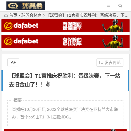
首页
球盟会体育
【球盟会】T1官推庆祝胜利：晋级决赛，下一站去旧金山了！！✌
A+
发表评论
【球盟会】T1官推庆祝胜利：晋级决赛，下一站
去旧金山了！！✌
摘要
直播吧10月30日讯 2022全球总决赛半决赛在亚特兰大市举
办，首个bo5由T1 3-1击败JDG。