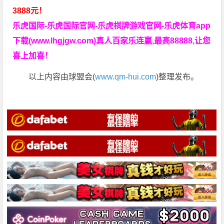
3888元！
乐虎国际-乐虎国际官网-乐虎棋牌游戏官网-乐虎体育app
下载(www.lhgjgw.com)真人百家乐连赢,最高88888,让您
喜上加喜！
以上内容由球盟会(
www.qm-hui.com
)整理发布。