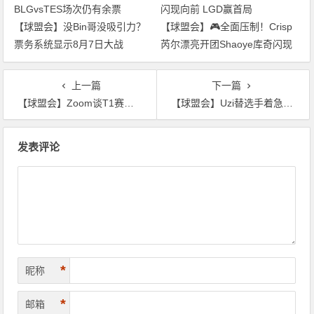
【球盟会】没Bin哥没吸引力？
【球盟会】🎮全面压制！Crisp
票务系统显示8月7日大战
芮尔漂亮开团Shaoye库奇闪现
BLGvsTES场次仍有余票
向前 LGD赢首局
上一篇
下一篇
【球盟会】Zoom谈T1赛点局：369多次单杀尽力局 这瑞兹拿两个头牙膏怎么玩
【球盟会】Uzi替选手着急：Hope你走啊，你在这走什么位啊，扭什么啊！
文
发表评论
章
导
航
*
昵称
*
邮箱