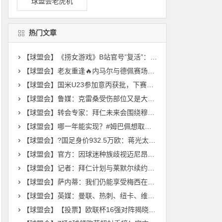
球盟会老虎机
热门文章
【球盟会】《捞女游戏》B站官号”复活”：家被偷了 名字被抢注了
【球盟会】老友重逢🔥内马尔与德佩赛场相遇，相视一笑握手拥抱😁
【球盟会】国米U23参加意丙获批，下赛季将首次参加意丙联赛
【球盟会】鲁媒：克雷桑受伤部位又是大腿后侧，伤情预计11日有最终结果
【球盟会】转会专家：拜仁未来会围绕穆西亚拉建队，计划引进维尔茨与他搭档
【球盟会】哪一年能实现？#姆巴佩想取代梅西C罗成世界足球先生#上微博热搜
【球盟会】?️国足身价932.5万欧：蒋光太、韦世豪80万欧，蒋圣龙75万欧
【球盟会】官方：因球迷种族歧视迈尼昂，乌迪内斯被罚在意甲联赛空场1轮
【球盟会】记者：拜仁计划与莱默尔续约至2027年后，初步谈判已展开
【球盟会】萨内蒂：我们仍能享受梅西在场上踢球就是美好经历
【球盟会】英媒：曼联、热刺、纽卡、维拉都在关注狼队中场若昂-戈麦斯
【球盟会】【投票】欧联杯16强对阵揭晓，给出你对本赛季欧联八强的预测?