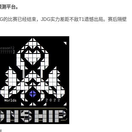
预测平台。
S JDG的比赛已经结束，JDG实力差距不敌T1遗憾出局。赛后隔壁
啊