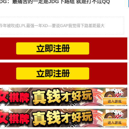
JDG：最痛苦的一定是JDG下路组 就是打不过QQ
今年被吹成LPL最强一年XD—要说GAP我觉得下路差距最大