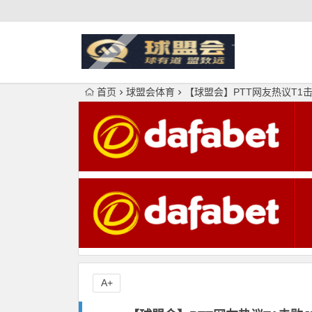
首页
球盟会体育
【球盟会】PTT网友热议T1
A+