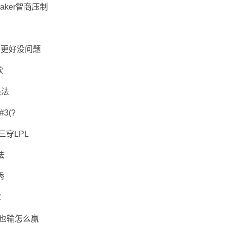
aker智商压制
得更好没问题
欸
强法
3(?
三穿LPL
法
秀
军
路也输怎么赢