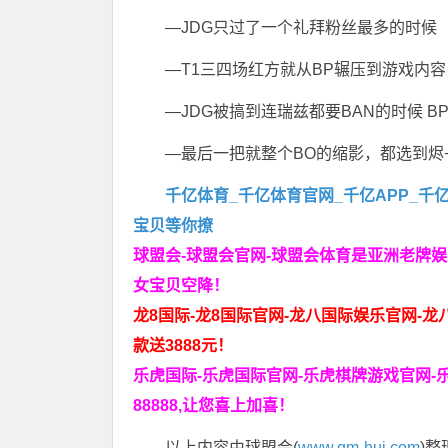
—JDG只过了一个礼拜粉丝最多的时候
—T1三四场红方就从BP辗压到游戏内容
—JDG被搞到连瑞兹都要BAN的时候 B
—最后一把就整个BO的缩影，都选到烬
千亿体育_千亿体育官网_千亿APP_千
宝贝等你撩
球盟会-球盟会官网-球盟会体育是亚洲老牌娱乐平台
女宝贝空降！
龙8国际-龙8国际官网-龙八国际娱乐官网-龙八国
款送3888元！
乐虎国际-乐虎国际官网-乐虎棋牌游戏官网-乐虎体
88888,让您喜上加喜！
以上内容由球盟会(
www.qm-hui.com
)