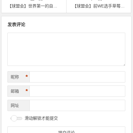
【球盟会】世界第一的自信回来了？如何评价本场比赛Gumayusi的表现
【球盟会】前WE选手草莓：JDG下路被点菜了 哎 我想UzI了
文
发表评论
章
导
航
*
昵称
*
邮箱
网址
滑动解锁才能提交