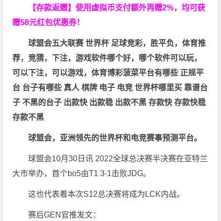
【存款返赠】使用虚拟币支付额外再赠2%，均可获
赠58元红包优惠券！
球盟会五大联赛 世界杯 足球竞彩，胜平负，体育推
荐，竞猜，下注，游戏软件哪个好，哪个软件可以玩，
可以下注，可以游戏，体育博彩菠菜平台有哪些 正规平
台 台子有哪些 真人 棋牌 电子 电竞 世界杯哪里买 靠谱台
子 不黑的台子 出款快 出款稳 出款不黑 存款快 存款快稳
存款不黑
球盟会，亚洲领先的世界杯和电竞赛事预测平台。
球盟会10月30日讯 2022全球总决赛半决赛在亚特兰
大市举办，首个bo5由T1 3-1击败JDG。
这也代表着本次S12总决赛将成为LCK内战。
赛后GEN官推发文：