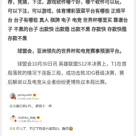
荐，竞猜，下注，游戏软件哪个好，哪个软件可以玩，
可以下注，可以游戏，体育博彩菠菜平台有哪些 正规平
台 台子有哪些 真人 棋牌 电子 电竞 世界杯哪里买 靠谱台
子 不黑的台子 出款快 出款稳 出款不黑 存款快 存款快稳
存款不黑
球盟会，亚洲领先的世界杯和电竞赛事预测平台。
球盟会10月30日讯 英雄联盟S12半决赛上，T1在首
局落败的情况下连扳三局，成功击败JDG晋级决赛，赛
后解说以及电竞从业者纷纷更博热议本局比赛。