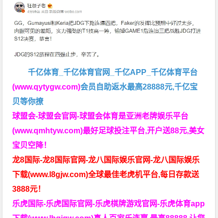
千亿体育_千亿体育官网_千亿APP_千亿体育平台
(www.qytygw.com)
会员自助返水最高28888元,千亿宝
贝等你撩
球盟会-球盟会官网-球盟会体育是亚洲老牌娱乐平台
(www.qmhtyw.com)最好足球投注平台,开户送88元,美女
宝贝空降！
龙8国际-龙8国际官网-龙八国际娱乐官网-龙八国际娱乐
下载(www.l8gjw.com)全球最佳老虎机平台,每日存款送
3888元！
乐虎国际-乐虎国际官网-乐虎棋牌游戏官网-乐虎体育app