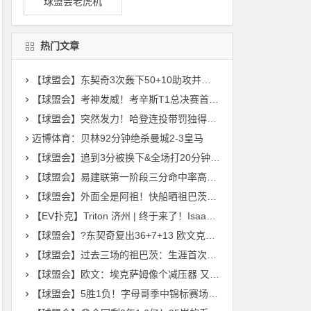
球盟会老虎机
热门文章
【球盟会】东契奇3次轰下50+10助攻并列历史第二多 哈登8次遥遥领先
【球盟会】考神发威！考辛斯T1总决赛首战狂砍30分15板&末节揽11分 12罚11中
【球盟会】突然发力！哈登连投带罚独得10分 率领快船轰出16-2攻击波
迈博体育：贝林92分钟绝杀曼城2-3皇马
【球盟会】追到3分被换下&全场打20分钟！朱正：我肩膀被撞到 教练想保护我
【球盟会】易建联第一阶段三分命中率高达66.7%高居榜首 顾全第5 原帅第10
【球盟会】外面全是阿祖！快船晒祖巴茨合集：新赛季主场揭幕战倒计时40天
【EV扑克】Triton 济州 | 终于来了！Isaac Haxton的“黄金十年”从PLO主赛事冠军开启
【球盟会】?东契奇复出36+7+13 欧文克莱缺阵 西蒙斯27分 独行侠胜开拓者
【球盟会】过去三场的祖巴茨：生涯首次三双、24+20、100%命中率25+10
【球盟会】欧文：埃克萨姆像个减压器 又像一把能随时投掷出去的瑞士军刀
【球盟会】5胜1负！字母哥季中锦标赛场均29分8.8板5.8助1.7断0.8帽