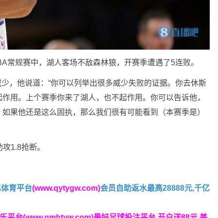
NBA常规赛中，湖人客场不敌森林狼，开赛季遭遇了5连败。
中怒喷威少，他说道：“你可以列举出很多威少失败的证据。你去休斯
起作用。上个赛季你来了湖人，也不起作用。你可以告诉他，
。如果他还是这么固执，那么我们很有可能看到（本赛季是）
攻1.8抢断。
亿体育平台
(www.qytygw.com)
会员自助返水最高28888元,千亿
(www.qmhtyw.com)最好足球投注平台,开户送88元,美