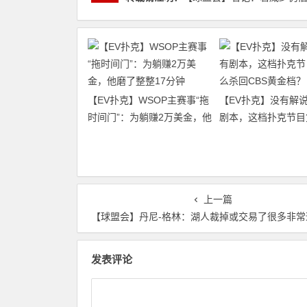
【EV扑克】WSOP主赛事“拖
【EV扑克】没有解
时间门”：为躺赚2万美金，他
剧本，这档扑克节目
磨了整整17分钟
杀回CBS黄金档？
上一篇
【球盟会】丹尼-格林：湖人裁掉或交易了很多非常适合他们的
发表评论