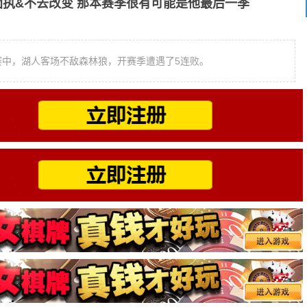
执&不去改变 那本赛季很有可能是他最后一季
规赛中，湖人客场不敌森林狼，开赛季遭遇了5连败。