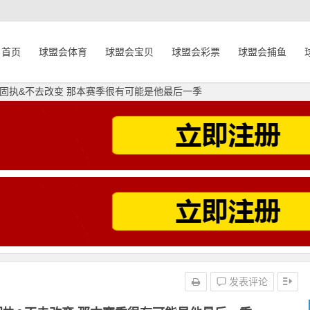
首页
球盟会体育
球盟会宝贝
球盟会彩票
球盟会捕鱼
固执&不去改变 那本赛季很有可能是他最后一季
发表评论