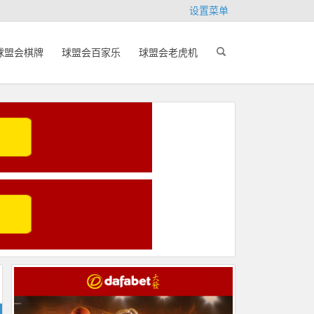
设置菜单
球盟会棋牌
球盟会百家乐
球盟会老虎机