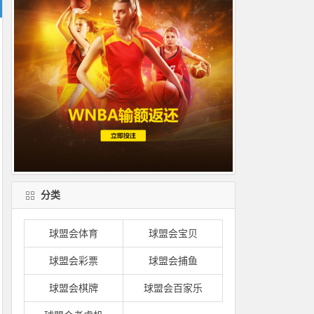
分类
球盟会体育
球盟会宝贝
球盟会彩票
球盟会捕鱼
球盟会棋牌
球盟会百家乐