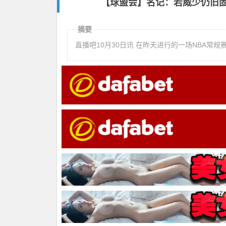
【球盟会】名记：若威少仍旧固
摘要
直播吧10月30日讯 在昨天进行的一场NBA常