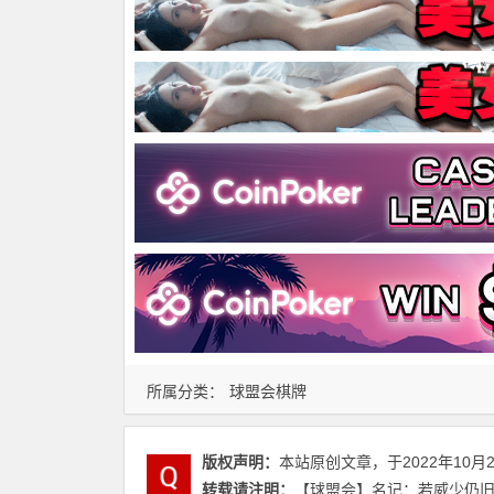
所属分类：
球盟会棋牌
版权声明：
本站原创文章，于2022年10月
转载请注明：
【球盟会】名记：若威少仍旧