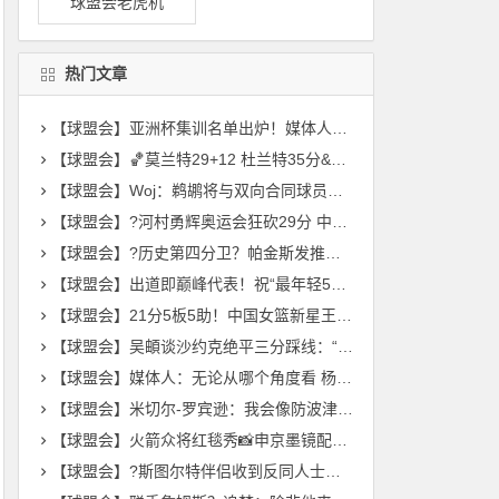
球盟会老虎机
热门文章
【球盟会】亚洲杯集训名单出炉！媒体人：看好雷蒙能留下 代表国家队出征
【球盟会】🏀莫兰特29+12 杜兰特35分&失绝杀 布克26+9 灰熊4-0横扫太阳
【球盟会】Woj：鹈鹕将与双向合同球员罗宾逊-厄尔签下一份两年正式合同
【球盟会】?河村勇辉奥运会狂砍29分 中国男篮奥运历史有多少人做到过？
【球盟会】?历史第四分卫？帕金斯发推：乔丹、科比、韦德、哈登
【球盟会】出道即巅峰代表！祝“最年轻50分先生”詹宁斯36岁生日快乐🎂
【球盟会】21分5板5助！中国女篮新星王芙蕖当选全场最佳表现球员
【球盟会】吴頔谈沙约克绝平三分踩线：“南苏丹杜兰特”连绝杀都和KD一样？
【球盟会】媒体人：无论从哪个角度看 杨瀚森去G联赛打比赛都是最好的选择
【球盟会】米切尔-罗宾逊：我会像防波津一样防文班 我知道大概怎么防他
【球盟会】火箭众将红毯秀📸申京墨镜配条纹线衫 杰伦骚气黑皮裤 白魔痞帅
【球盟会】?斯图尔特伴侣收到反同人士骚扰邮件：希望你们俩都赶紧死