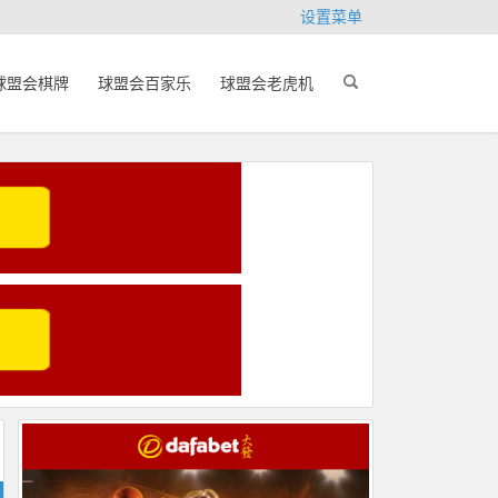
设置菜单
球盟会棋牌
球盟会百家乐
球盟会老虎机