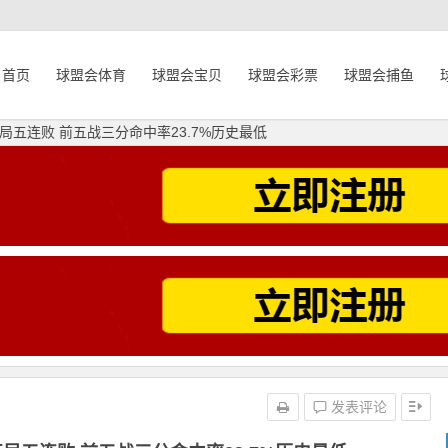
首页
球盟会体育
球盟会宝贝
球盟会彩票
球盟会捕鱼
五连败 前五战三分命中率23.7%历史最低
发表评论