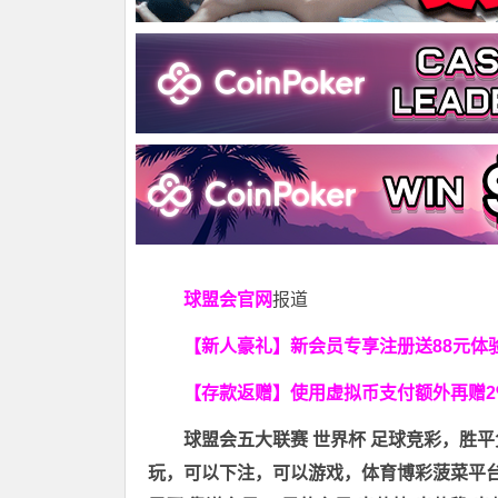
球盟会官网
报道
【新人豪礼】新会员专享注册送88元体验
【存款返赠】使用虚拟币支付额外再赠2
球盟会五大联赛 世界杯 足球竞彩，胜
玩，可以下注，可以游戏，体育博彩菠菜平台有