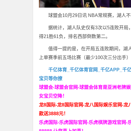
球盟会10月29日讯 NBA常规赛，湖
据统计，湖人队史仅有3次以5连败开局，分别是
得21胜61负，排名西部倒数第二。
值得一提的是，在开局五连败期间，湖人队
上单赛季前五场比赛（最少100次三分出手
千亿体育_千亿体育官网_千亿APP_千
宝贝等你撩
球盟会-球盟会官网-球盟会体育是亚洲老牌娱乐平台
女宝贝空降！
龙8国际-龙8国际官网-龙八国际娱乐官网-龙八国
款送3888元！
乐虎国际-乐虎国际官网-乐虎棋牌游戏官网-乐虎体