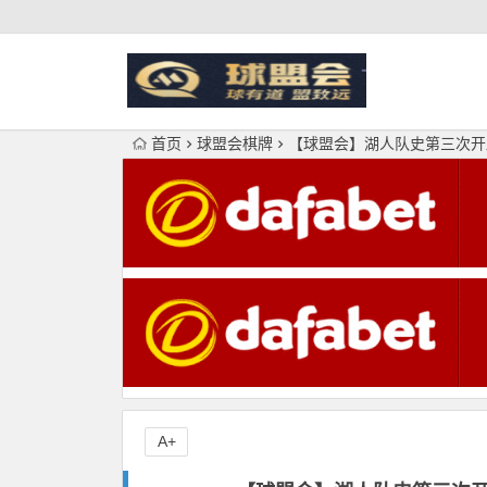
首页
球盟会棋牌
【球盟会】湖人队史第三次开局
A+