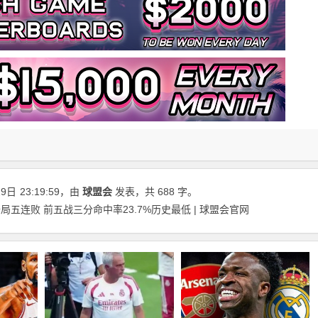
29日
23:19:59
，由
球盟会
发表，共 688 字。
五连败 前五战三分命中率23.7%历史最低 | 球盟会官网