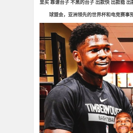
里买 靠谱台子 不黑的台子 出款快 出款稳 出
球盟会，亚洲领先的世界杯和电竞赛事