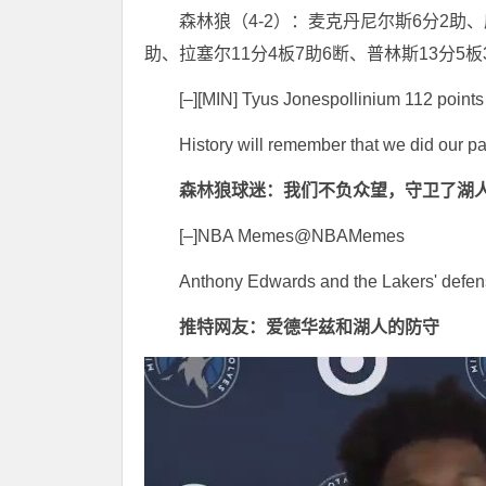
森林狼（4-2）：麦克丹尼尔斯6分2助、
助、拉塞尔11分4板7助6断、普林斯13分5板
[–][MIN] Tyus Jonespollinium 112 points
History will remember that we did our pa
森林狼球迷：我们不负众望，守卫了湖
[–]NBA Memes@NBAMemes
Anthony Edwards and the Lakers' defe
推特网友：爱德华兹和湖人的防守