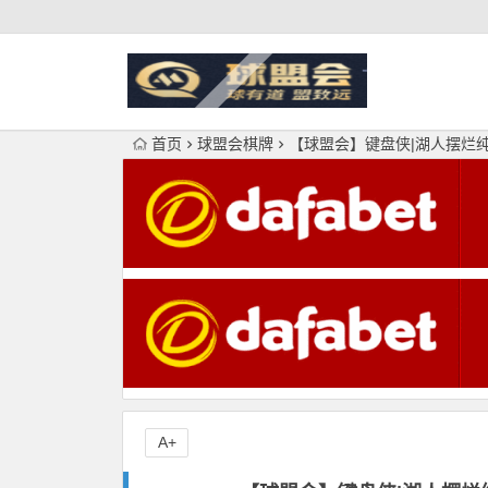
首页
球盟会棋牌
【球盟会】键盘侠|湖人摆烂纯
A+