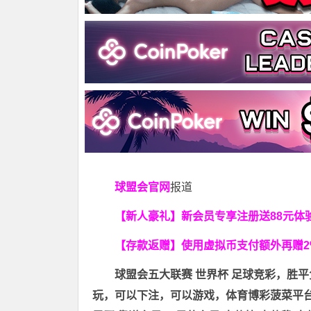
球盟会官网
报道
【新人豪礼】新会员专享注册送88元体验
【存款返赠】使用虚拟币支付额外再赠2
球盟会五大联赛 世界杯 足球竞彩，胜
玩，可以下注，可以游戏，体育博彩菠菜平台有