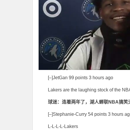
[–]JetGan 99 points 3 hours ago
Lakers are the laughing stock of the NBA
球迷：连着两年了，湖人蝉联NBA搞笑
[–]Stephanie-Curry 54 points 3 hours a
L-L-L-L-Lakers