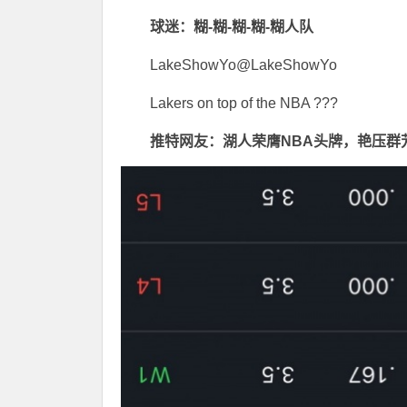
球迷：糊-糊-糊-糊-糊人队
LakeShowYo@LakeShowYo
Lakers on top of the NBA ???
推特网友：湖人荣膺NBA头牌，艳压群芳