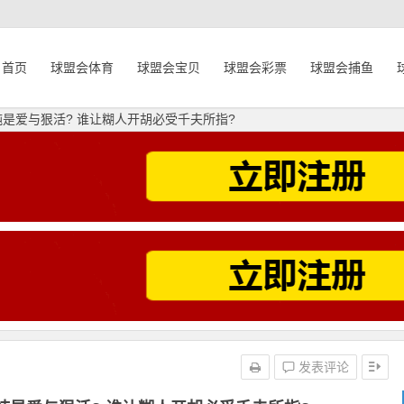
首页
球盟会体育
球盟会宝贝
球盟会彩票
球盟会捕鱼
是爱与狠活? 谁让糊人开胡必受千夫所指?
发表评论