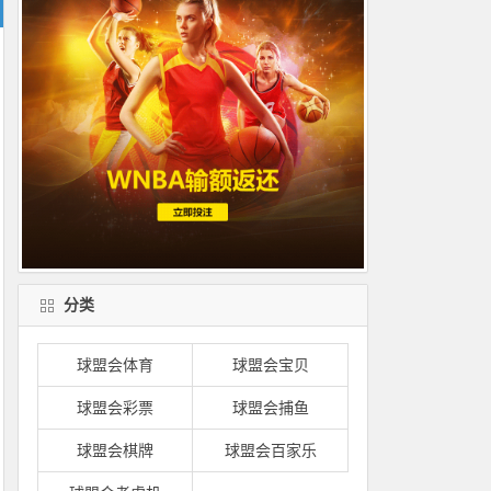
分类
球盟会体育
球盟会宝贝
球盟会彩票
球盟会捕鱼
球盟会棋牌
球盟会百家乐