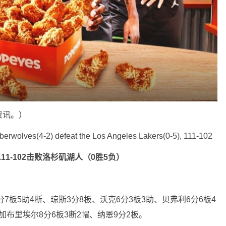
资讯。）
erwolves(4-2) defeat the Los Angeles Lakers(0-5), 111-102
11-102击败洛杉矶湖人（0胜5负）
分7板5助4断、琼斯3分8板、沃克6分3板3助、贝弗利6分6板4
、加布里埃尔8分6板3断2帽、纳恩9分2板。