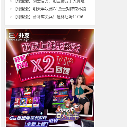
【球盟会】骑士官方：加兰接受了大脚趾手术 将至少休息4-5个月
【球盟会】明天半决赛G1勇士对阵森林狼 小佩顿因病出战成疑
【球盟会】替补席尖兵！迪林厄姆11中6 得到13分5助攻&仅1次失误