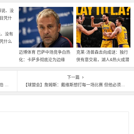
说、没有
凭什么
迈博体育 巴萨中场竞争白热
克莱·汤普森去向成谜：独行
化：卡萨多彻底沦为边缘
侠有意交易，湖人&热火成潜
人，沙特高薪邀约引发去留
在下家，大发体育助力你的
两难
致富之路！
下一篇
希望
【球盟会】詹姆斯：戴维斯想打每一场比赛 但他必须做对自己身体最好的事