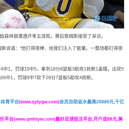
不敌森林狼遭遇开季五连败。赛后詹姆斯接受了采访。
姆斯说道：“他打得很棒，给我们注入了能量。一整场都打得很
4中1，罚球10中5，拿到18分8篮板3助攻1抢断1盖帽，出现5
分6中1，罚球8中7砍下28分7篮板5助攻4抢断。
亿体育平台
(www.qytygw.com)
会员自助返水最高28888元,千亿
(www.qmhtyw.com)最好足球投注平台,开户送88元,美