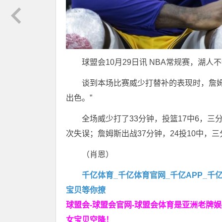
球盟会10月29日讯
NBA常规赛，湖人
谈到本场比赛威少打替补的表现时，詹
出色。”
全场威少打了33分钟，投篮17中6，三分
次失误；詹姆斯出战37分钟，24投10中，三
（肖恩）
千亿体育_千亿体育官网_千亿APP_千
宝贝等你撩
球盟会-球盟会官网-球盟会体育是亚洲老牌娱乐平台
女宝贝空降！