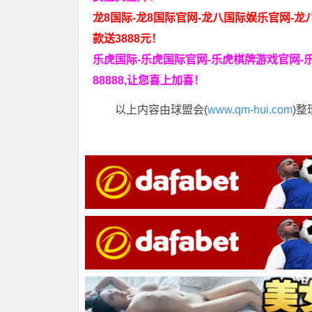
龙8国际-龙8国际官网-龙八国际娱乐官网-龙八国
款送3888元！
乐虎国际-乐虎国际官网-乐虎棋牌游戏官网-乐虎体
88888,让您喜上加喜！
以上内容由球盟会(
www.qm-hui.com
)