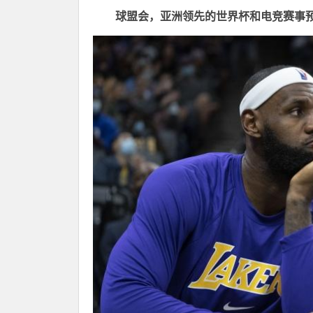
球盟会，亚洲领先的世界杯和电竞赛事