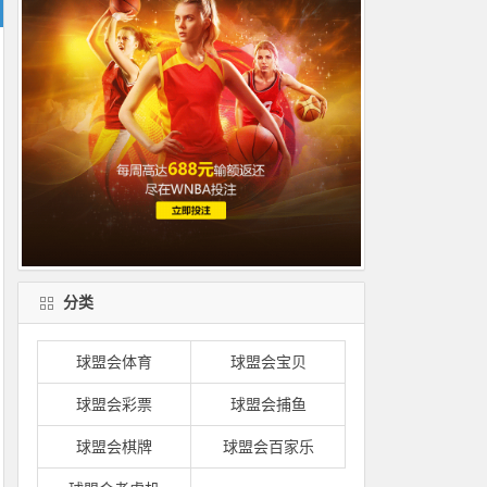
分类
球盟会体育
球盟会宝贝
球盟会彩票
球盟会捕鱼
球盟会棋牌
球盟会百家乐