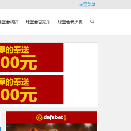
设置菜单
球盟会棋牌
球盟会百家乐
球盟会老虎机