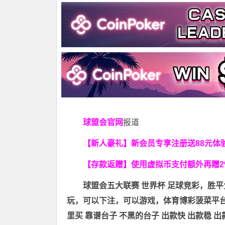
球盟会官网
报道
【新人豪礼】新会员专享注册送88元体验
【存款返赠】使用虚拟币支付额外再赠2
球盟会五大联赛 世界杯 足球竞彩，胜
玩，可以下注，可以游戏，体育博彩菠菜平台有
里买 靠谱台子 不黑的台子 出款快 出款稳 出