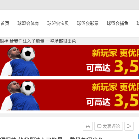
首页
球盟会体育
球盟会宝贝
球盟会彩票
球盟会捕鱼
很棒 给我们注入了能量 一整场都很出色
发表评论