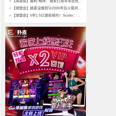
【球盟会】威利-格林：锡安打得非常出色 他状态正佳时能做到任何事情
【球盟会】姚麦没做到🚀2000年后火箭共3次排名西部前二 哈登带队2次+今年
【球盟会】5年1.5亿提前续约！Scotto：杰伦-约翰逊每年的薪资都是3000万整