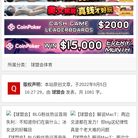
所属分类：
球盟会体育
版权声明：
本站原创文章，于2022年9月5日
16:27:29
，由
球盟会
发表，共 1081 字。
【球盟会】BLG粉丝热议首局失
【球盟会】解说MacT：两边文