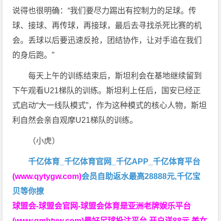
说得也很明确：“我们要尽力踢出有控制力的足球。传
球、接球、再传球，再接球，最后去寻找杀死比赛的机
会。丢球以后要迅速反抢，团结协作，让对手追在我们
的身后跑。”
每天上午的训练结束后，斯坦利会在基地继续留到
下午观看U21梯队的训练。斯坦利上任后，国安已经正
式启动“大一线队模式”，作为这种模式的核心人物，斯坦
利自然会亲自观摩U21梯队的训练。
（小虎）
千亿体育_千亿体育官网_千亿APP_千亿体育平台
(www.qytygw.com)
会员自助返水最高28888元,千亿宝
贝等你撩
球盟会-球盟会官网-球盟会体育是亚洲老牌娱乐平台
(www.qmhtyw.com)最好足球投注平台,开户送88元,美女