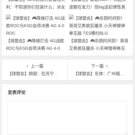
利：不知道你们在装什么；冰女
波都在发力！但blg这纪律性真
送的好瞩目
是个老大难的问题
【球盟会】🎮降维打击 AG战胜
【球盟会】🎮杀戮时间到！哥哥
ROC与KSG会师决赛 AG 4-0
艾希疯狂屠杀 小天神僧神拳无
ROC
敌 TES横扫BLG
上一篇
下一篇
【球盟会】顾超：在苏宁夺中超冠军非常开心 浙江队踢法在中超独树一帜
【球盟会】东体：广州城梯队集结广州最好苗子，郑智、黄博文的孩子都已加入
文
发表评论
章
导
航