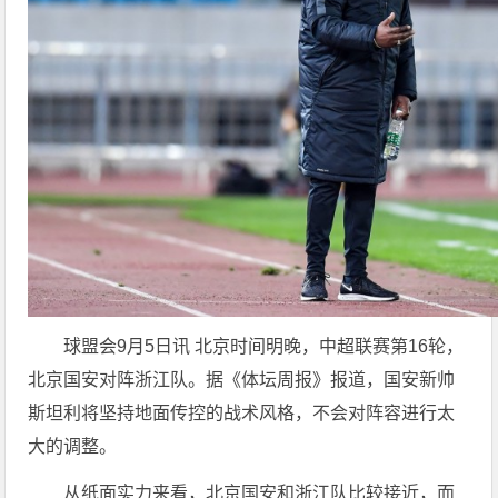
球盟会9月5日讯 北京时间明晚，中超联赛第16轮，
北京国安对阵浙江队。据《体坛周报》报道，国安新帅
斯坦利将坚持地面传控的战术风格，不会对阵容进行太
大的调整。
从纸面实力来看，北京国安和浙江队比较接近，而