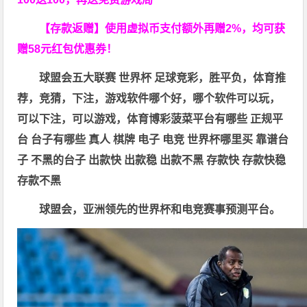
【存款返赠】使用虚拟币支付额外再赠2%，均可获
赠58元红包优惠券！
球盟会五大联赛 世界杯 足球竞彩，胜平负，体育推
荐，竞猜，下注，游戏软件哪个好，哪个软件可以玩，
可以下注，可以游戏，体育博彩菠菜平台有哪些 正规平
台 台子有哪些 真人 棋牌 电子 电竞 世界杯哪里买 靠谱台
子 不黑的台子 出款快 出款稳 出款不黑 存款快 存款快稳
存款不黑
球盟会，亚洲领先的世界杯和电竞赛事预测平台。