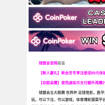
球盟会官网
报道
【新人豪礼】新会员专享注册送88元体验
【存款返赠】使用虚拟币支付额外再赠2
球盟会五大联赛 世界杯 足球竞彩，胜
玩，可以下注，可以游戏，体育博彩菠菜平台有