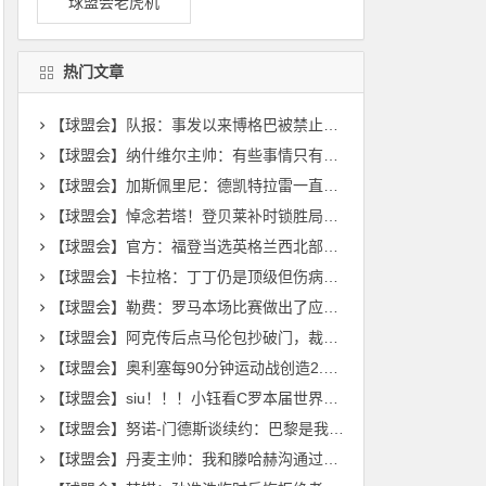
球盟会老虎机
热门文章
【球盟会】队报：事发以来博格巴被禁止进入尤文基地，不允许与工作人员接触
【球盟会】纳什维尔主帅：有些事情只有梅西能做到，他能促使队友全力以赴
【球盟会】加斯佩里尼：德凯特拉雷一直在成长，面对旧主米兰他会有很大动力
【球盟会】悼念若塔！登贝莱补时锁胜局，进球后复刻若塔庆祝动作🎮
【球盟会】官方：福登当选英格兰西北部地区足协2024年英超最佳球员
【球盟会】卡拉格：丁丁仍是顶级但伤病频繁，曼城不接受拿顶薪却不保证全勤
【球盟会】勒费：罗马本场比赛做出了应有的反应，我在球场上感觉越来越舒服
【球盟会】阿克传后点马伦包抄破门，裁判示意越位在先
【球盟会】奥利塞每90分钟运动战创造2.5次机会，五大联赛仅次于拉菲尼亚
【球盟会】siu！！！小钰看C罗本届世界杯进首球：本该如此！
【球盟会】努诺-门德斯谈续约：巴黎是我第二家乡，很高兴能继续为球队效力
【球盟会】丹麦主帅：我和滕哈赫沟通过，霍伊伦可以出战周末的双红会