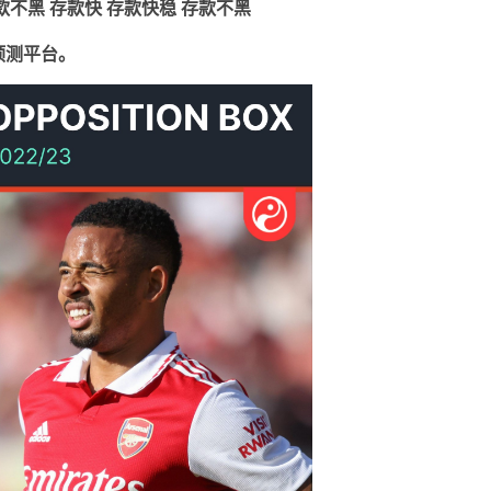
款不黑 存款快 存款快稳 存款不黑
预测平台。