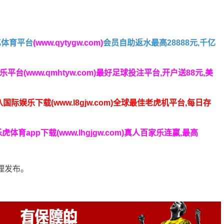
亿体育平台
(www.qytygw.com)
会员自助返水最高28888元,千亿
(www.qmhtyw.com)最好足球投注平台,开户送88元,美
际娱乐下载(www.l8gjw.com)全球最佳老虎机平台,每日存
育app下载(www.lhgjgw.com)真人百家乐连赢,最高
整理发布。