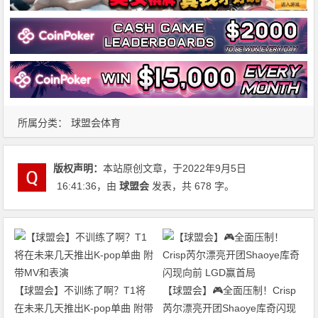
所属分类：
球盟会体育
版权声明：
本站原创文章，于2022年9月5日
16:41:36
，由
球盟会
发表，共 678 字。
【球盟会】不训练了啊？T1将
【球盟会】🎮全面压制！Crisp
在未来几天推出K-pop单曲 附带
芮尔漂亮开团Shaoye库奇闪现