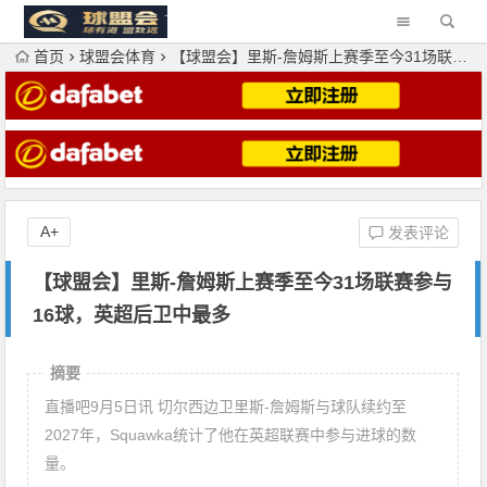
首页
球盟会体育
【球盟会】里斯-詹姆斯上赛季至今31场联赛参与16球，英超后卫中最多
A+
发表评论
【球盟会】里斯-詹姆斯上赛季至今31场联赛参与
16球，英超后卫中最多
摘要
直播吧9月5日讯 切尔西边卫里斯-詹姆斯与球队续约至
2027年，Squawka统计了他在英超联赛中参与进球的数
量。