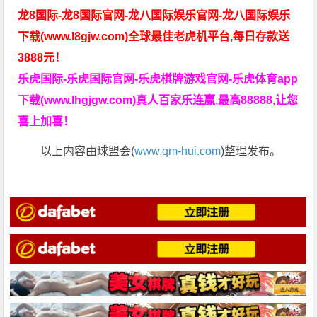
龙8国际-龙8国际官网-龙八国际娱乐官网-龙八国际娱乐
下载(www.l8gjw.com)全球最佳老虎机平台,每日存款送
3888元！
乐虎国际-乐虎国际官网-乐虎棋牌游戏官网-乐虎体育app
下载(www.lhgjgw.com)真人百家乐连赢,最高88888,让您
喜上加喜！
以上内容由球盟会(
www.qm-hui.com
)整理发布。