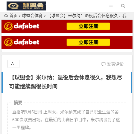
首页
球盟会体育
【球盟会】米尔纳：退役后会休息很久，我想尽可能继续踢很长时间
A+
发表评论
【球盟会】米尔纳：退役后会休息很久，我想尽
可能继续踢很长时间
摘要
直播吧9月5日讯 上周末，米尔纳完成了自己职业生涯的第
600次联赛出场。在最近的比赛日节目中，米尔纳谈到了这
一里程碑。