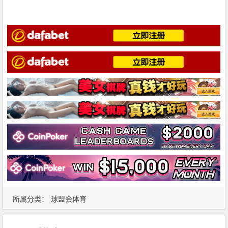
所属分类：
球盟会体育