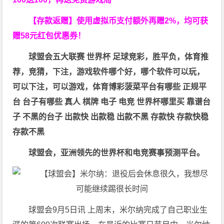
【存款返赠】使用虚拟币支付额外再赠2%，均可获
赠58元红包优惠券！
球盟会五大联赛 世界杯 足球竞彩，胜平负，体育推
荐，竞猜，下注，游戏软件哪个好，哪个软件可以玩，
可以下注，可以游戏，体育博彩菠菜平台有哪些 正规平
台 台子有哪些 真人 棋牌 电子 电竞 世界杯哪里买 靠谱台
子 不黑的台子 出款快 出款稳 出款不黑 存款快 存款快稳
存款不黑
球盟会，亚洲领先的世界杯和电竞赛事预测平台。
球盟会9月5日讯 上周末，米尔纳完成了自己职业生