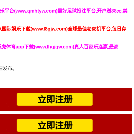
(www.qmhtyw.com)最好足球投注平台,开户送88元,美
际娱乐下载(www.l8gjw.com)全球最佳老虎机平台,每日存
育app下载(www.lhgjgw.com)真人百家乐连赢,最高
整理发布。