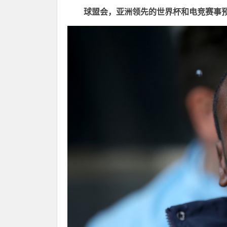
球盟会，亚洲领先的世界杯和电竞赛事