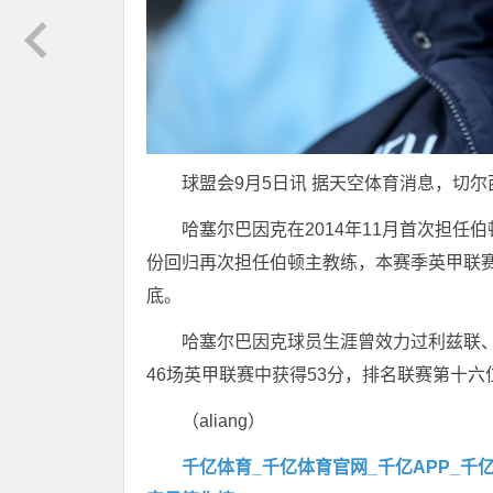
球盟会9月5日讯 据天空体育消息，切
哈塞尔巴因克在2014年11月首次担任
份回归再次担任伯顿主教练，本赛季英甲联赛
底。
哈塞尔巴因克球员生涯曾效力过利兹联
46场英甲联赛中获得53分，排名联赛第十六
（aliang）
千亿体育_千亿体育官网_千亿APP_千