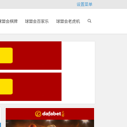
设置菜单
球盟会棋牌
球盟会百家乐
球盟会老虎机