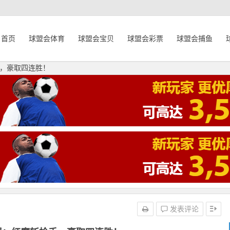
首页
球盟会体育
球盟会宝贝
球盟会彩票
球盟会捕鱼
，豪取四连胜！
发表评论