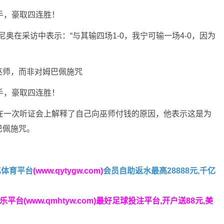
尼奥在采访中表示：“与其输四场1-0，我宁可输一场4-0，因为
巫师，而非对姆巴佩施咒
，博格巴在一次听证会上解释了自己向巫师付钱的原因，他表示这是为
巴佩施咒。
亿体育平台
(www.qytygw.com)
会员自助返水最高28888元,千亿
(www.qmhtyw.com)最好足球投注平台,开户送88元,美