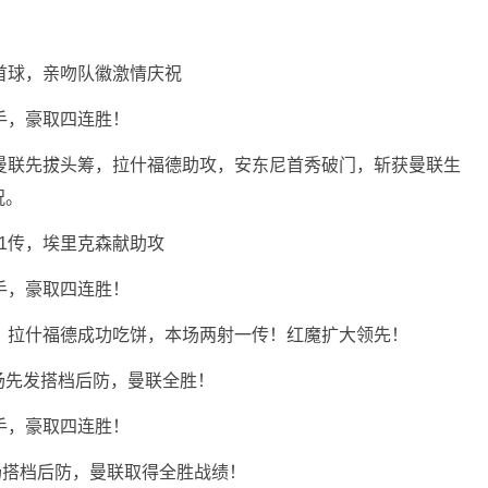
首球，亲吻队徽激情庆祝
曼联先拔头筹，拉什福德助攻，安东尼首秀破门，斩获曼联生
祝。
1传，埃里克森献助攻
攻，拉什福德成功吃饼，本场两射一传！红魔扩大领先！
场先发搭档后防，曼联全胜！
场搭档后防，曼联取得全胜战绩！