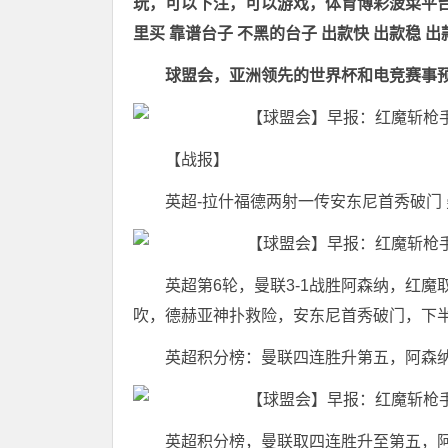
玩，可以下注，可以游戏，体育博彩菠菜平台有
里买 靠谱台子 不黑的台子 出款快 出款稳 出
球盟会，亚洲领先的世界杯和电竞赛事
【战报】
英超-拉什福德两射一传安东尼首秀破门 
英超第6轮，曼联3-1战胜阿森纳，红
吹，德赫亚神扑救险，安东尼首秀破门，下
英超积分榜：曼联四连胜升第五，阿森
英超积分榜，曼联取四连胜升至第五，