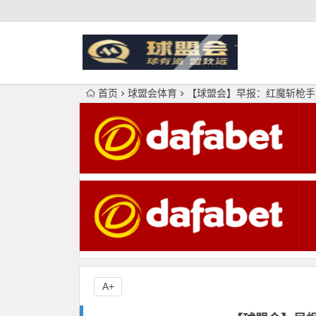
首页
球盟会体育
【球盟会】早报：红魔斩枪手
A+