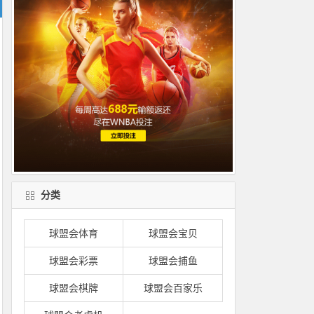
分类
球盟会体育
球盟会宝贝
球盟会彩票
球盟会捕鱼
球盟会棋牌
球盟会百家乐