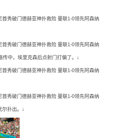
路传中，埃里克森后点射门打偏了。↓
代尔扑出。↓