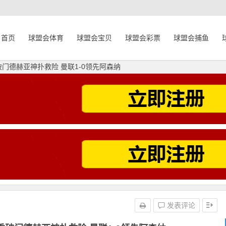
首页
球盟会体育
球盟会宝贝
球盟会彩票
球盟会捕鱼
门德赫亚神扑救险 曼联1-0领先阿森纳
发表评论