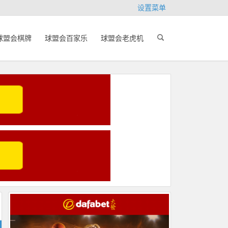
设置菜单
球盟会棋牌
球盟会百家乐
球盟会老虎机