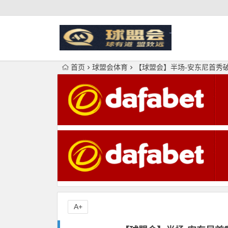
首页
球盟会体育
【球盟会】半场-安东尼首秀破
A+