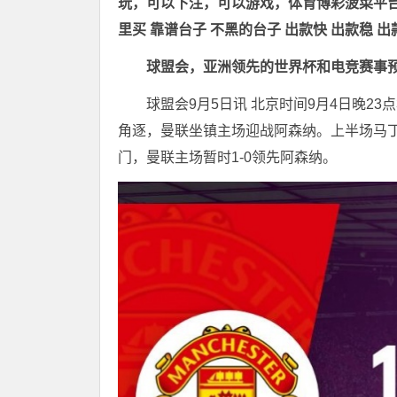
玩，可以下注，可以游戏，体育博彩菠菜平台有
里买 靠谱台子 不黑的台子 出款快 出款稳 出
球盟会，亚洲领先的世界杯和电竞赛事
球盟会9月5日讯 北京时间9月4日晚23
角逐，曼联坐镇主场迎战阿森纳。上半场马
门，曼联主场暂时1-0领先阿森纳。