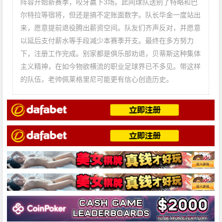
阵容开始新赛季，咬牙赢下3场。此间球队送别了特略和巴
尔特拉等宿将，但还是搞不定账面数字。队长华金一度站出
来，愿意提前退役腾出薪资空间。队友们齐声反对，并愿意
以延后支付薪水等手段减少本赛季开支。最终在多方努力
下，注册工作完成。别家都是俱乐部劝退，贝蒂斯这种集体
主义精神，在如今物欲横流的职业足球界已不多见。带这样
的队伍，老帅佩莱格里尼可能更有信心创造历史。