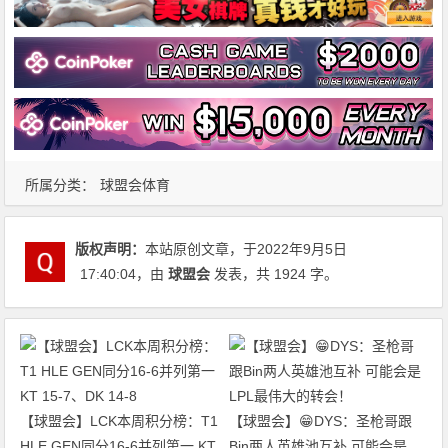
所属分类：
球盟会体育
版权声明：
本站原创文章，于2022年9月5日
17:40:04
，由
球盟会
发表，共 1924 字。
【球盟会】LCK本周积分榜：T1
【球盟会】😁DYS：圣枪哥跟
HLE GEN同分16-6并列第一 KT
Bin两人英雄池互补 可能会是